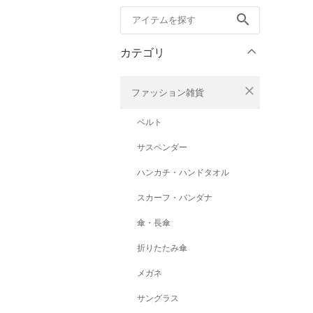
search
カテゴリ
close
ファッション雑貨
ベルト
サスペンダー
ハンカチ・ハンドタオル
スカーフ・バンダナ
傘・長傘
折りたたみ傘
メガネ
サングラス