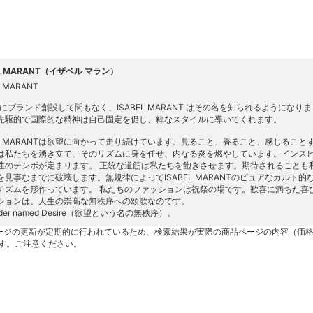
EL MARANT（イザベル マラン）
L MARANT
4年にブランド創設して間もなく、ISABEL MARANT はその名を知られるようになり
先駆的で国際的な精神は自己固定を促し、粋なスタイルに導いてくれます。
BEL MARANTは欲望に向かって走り続けています。見ること、香ること、感じるこ
は私たちを湧き立て、そのリズムに身を任せ、内なる炎を燃やしています。インス
性のテンポが定まります。 正統な道筋は私たちを飽きさせます。期待されることも私たち
を見事なまでに破壊します。無規律によってISABEL MARANTのピュアなカルト
チズムを形作っています。 私たちのファッションは祝祭の場です。歓喜に満ちた喜びをも
ションは、人生の崇高な無秩序への頌歌なのです。
order named Desire（欲望という名の無秩序）。
ージの更新が定期的に行われているため、検索結果が実際の商品ページの内容（価
す。ご注意ください。