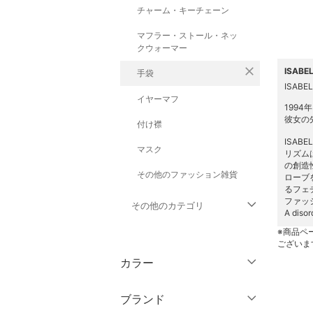
チャーム・キーチェーン
マフラー・ストール・ネッ
クウォーマー
close
ISAB
手袋
ISABE
イヤーマフ
199
彼女の
付け襟
ISA
マスク
リズム
の創造
その他のファッション雑貨
ローブ
るフェ
ファッ
その他のカテゴリ
A dis
※商品ペ
トップス
ございま
カラー
ジャケット・アウター
ブランド
パンツ