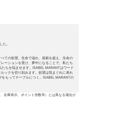
ました。
とすべての欲望。生命で溢れ、規範を超え、生命の
ピレーションを受け、夢中になることで、私たち
を悩ませます。ISABEL MARANTはワード
的なルックを切り刻みます。欲望は気まぐれに表れ
ってテーブルにつく。ISABEL MARANTの
格、在庫表示、ポイント倍数等）とは異なる場合が