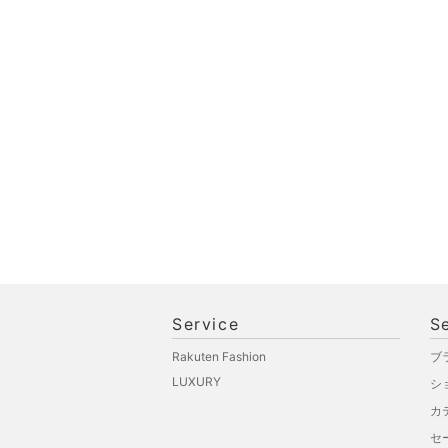
オ機器
スポーツ・アウトドア用
品
文房具
ペット用品
福袋・ギフト・その他
Service
S
Rakuten Fashion
ブ
LUXURY
シ
カ
セ