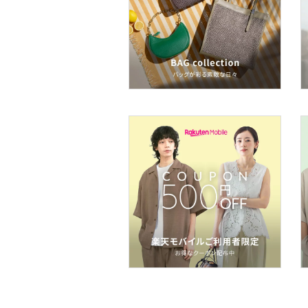
ネイル
ボディケア・オーラルケ
ア
ヘアケア
フレグランス
メイク道具・美容器具
コフレ・キット・セット
食器・調理器具・キッチ
ン用品
インテリア・生活雑貨
スマホグッズ・オーディ