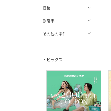
ブランド一覧からさがす >
価格
ワンピース・ドレス
円
～
円
割引率
スカート
オールインワン・オーバ
％OFF
～
％OFF
その他の条件
絞り込み
クリア
絞り込み
ーオール
クーポン対象のみ表示
絞り込み
バッグ
スーパーDEALのみ表示
トピックス
シューズ・靴
クリア
絞り込み
インナー・ルームウェア
靴下・レッグウェア
アクセサリー・腕時計
財布・ポーチ・ケース