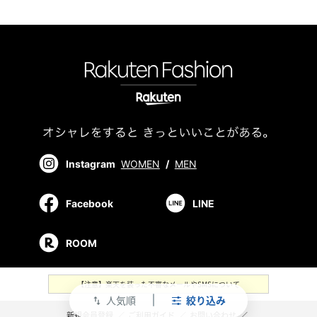
Instagram
WOMEN
/
MEN
Facebook
LINE
ROOM
【注意】楽天を装った不審なメールやSMSについて
人気順
絞り込み
swap_vert
新規会員登録
／
ご利用ガイド
／
お問い合わせ
／