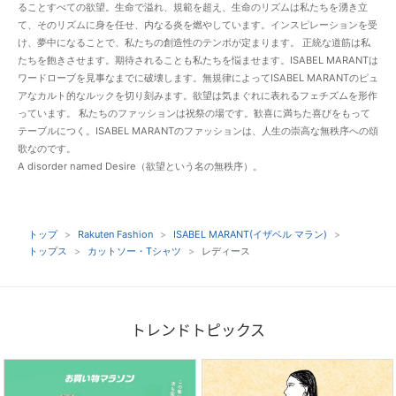
ることすべての欲望。生命で溢れ、規範を超え、生命のリズムは私たちを湧き立
て、そのリズムに身を任せ、内なる炎を燃やしています。インスピレーションを受
け、夢中になることで、私たちの創造性のテンポが定まります。 正統な道筋は私
たちを飽きさせます。期待されることも私たちを悩ませます。ISABEL MARANTは
ワードローブを見事なまでに破壊します。無規律によってISABEL MARANTのピュ
アなカルト的なルックを切り刻みます。欲望は気まぐれに表れるフェチズムを形作
っています。 私たちのファッションは祝祭の場です。歓喜に満ちた喜びをもって
テーブルにつく。ISABEL MARANTのファッションは、人生の崇高な無秩序への頌
歌なのです。
A disorder named Desire（欲望という名の無秩序）。
トップ
Rakuten Fashion
ISABEL MARANT(イザベル マラン)
トップス
カットソー・Tシャツ
レディース
トレンドトピックス