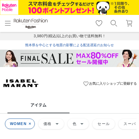
menu
home
search
favorite_border
shopping_cart
lock_outline
メニュー
トップ
検索
お気に入り
カート
ログイン
3,980円(税込)以上のお買い物で送料無料！
熊本県を中心とする地震の影響による配送遅延のお知らせ
favorite_border
お気に入りショップに登録する
アイテム
arrow_drop_down
arrow_drop_down
WOMEN
価格
色
セール
スーパー