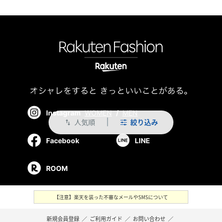
Instagram
WOMEN
/
MEN
人気順
絞り込み
swap_vert
Facebook
LINE
ROOM
【注意】楽天を装った不審なメールやSMSについて
新規会員登録
／
ご利用ガイド
／
お問い合わせ
／