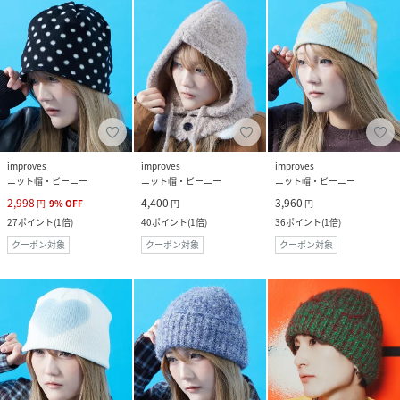
improves
improves
improves
ニット帽・ビーニー
ニット帽・ビーニー
ニット帽・ビーニー
2,998
4,400
3,960
円
9
%
OFF
円
円
27
ポイント
(
1倍
)
40
ポイント
(
1倍
)
36
ポイント
(
1倍
)
クーポン対象
クーポン対象
クーポン対象