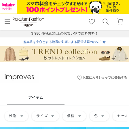
menu
home
search
favorite_border
shopping_cart
lock_outline
メニュー
トップ
検索
お気に入り
カート
ログイン
3,980円(税込)以上のお買い物で送料無料！
熊本県を中心とする地震の影響による配送遅延のお知らせ
favorite_border
お気に入りショップに登録する
アイテム
arrow_drop_down
arrow_drop_down
arrow_drop_down
arrow_drop_down
性別
サイズ
価格
色
セール