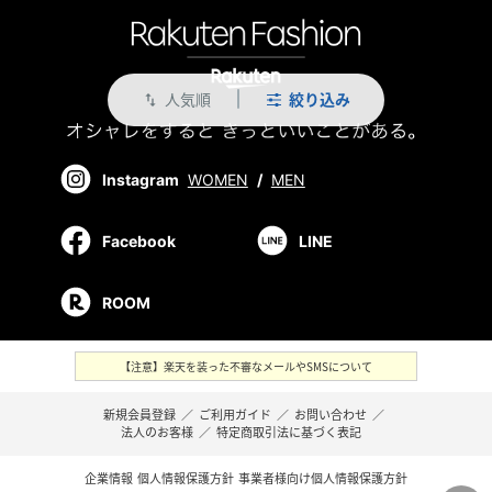
人気順
絞り込み
swap_vert
Instagram
WOMEN
/
MEN
Facebook
LINE
ROOM
【注意】楽天を装った不審なメールやSMSについて
新規会員登録
／
ご利用ガイド
／
お問い合わせ
／
法人のお客様
／
特定商取引法に基づく表記
企業情報
個人情報保護方針
事業者様向け個人情報保護方針