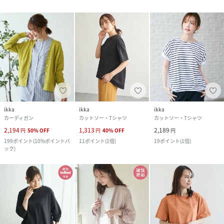
ikka
ikka
ikka
カーディガン
カットソー・Tシャツ
カットソー・Tシャツ
2,194
1,313
2,189
円
50
%
OFF
円
40
%
OFF
円
199
ポイント
(
10%ポイントバ
11
ポイント
(
1倍
)
19
ポイント
(
1倍
)
ック
)