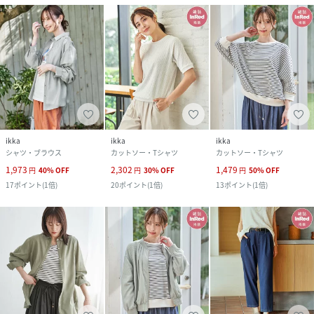
ikka
ikka
ikka
シャツ・ブラウス
カットソー・Tシャツ
カットソー・Tシャツ
1,973
2,302
1,479
円
40
%
OFF
円
30
%
OFF
円
50
%
OFF
17
ポイント
(
1倍
)
20
ポイント
(
1倍
)
13
ポイント
(
1倍
)