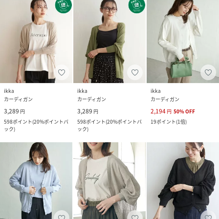
ikka
ikka
ikka
カーディガン
カーディガン
カーディガン
3,289
3,289
2,194
円
円
円
50
%
OFF
598
ポイント
(
20%ポイントバ
598
ポイント
(
20%ポイントバ
19
ポイント
(
1倍
)
ック
)
ック
)