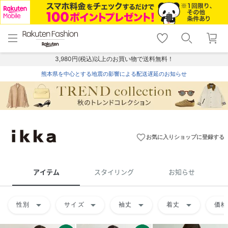
menu
home
search
favorite_border
shopping_cart
lock_outline
メニュー
トップ
検索
お気に入り
カート
ログイン
3,980円(税込)以上のお買い物で送料無料！
熊本県を中心とする地震の影響による配送遅延のお知らせ
favorite_border
お気に入りショップに登録する
アイテム
スタイリング
お知らせ
arrow_drop_down
arrow_drop_down
arrow_drop_down
arrow_drop_down
性別
サイズ
袖丈
着丈
価格