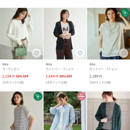
ikka
ikka
ikka
カーディガン
カットソー・Tシャツ
カットソー・Tシャツ
2,194
1,644
2,189
円
50
%
OFF
円
50
%
OFF
円
19
ポイント
(
1倍
)
14
ポイント
(
1倍
)
19
ポイント
(
1倍
)