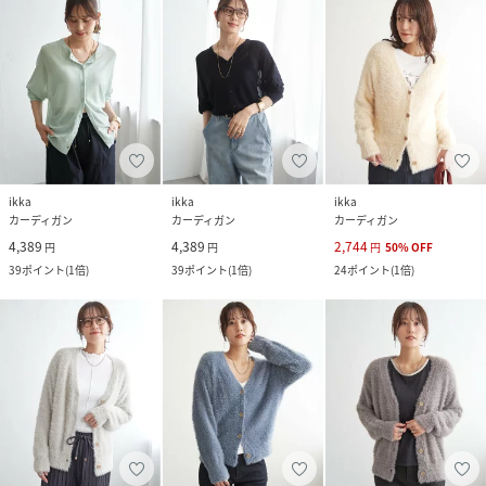
ikka
ikka
ikka
カーディガン
カーディガン
カーディガン
4,389
4,389
2,744
円
円
円
50
%
OFF
39
ポイント
(
1倍
)
39
ポイント
(
1倍
)
24
ポイント
(
1倍
)