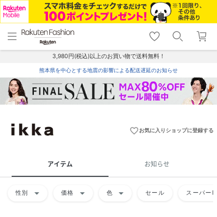
menu
home
search
favorite_border
shopping_cart
lock_outline
メニュー
トップ
検索
お気に入り
カート
ログイン
3,980円(税込)以上のお買い物で送料無料！
熊本県を中心とする地震の影響による配送遅延のお知らせ
favorite_border
お気に入りショップに登録する
アイテム
お知らせ
arrow_drop_down
arrow_drop_down
arrow_drop_down
性別
価格
色
セール
スーパーD