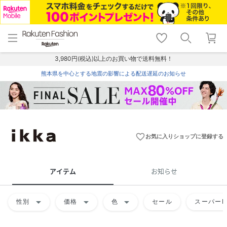
menu
home
search
favorite_border
shopping_cart
lock_outline
メニュー
トップ
検索
お気に入り
カート
ログイン
3,980円(税込)以上のお買い物で送料無料！
熊本県を中心とする地震の影響による配送遅延のお知らせ
favorite_border
お気に入りショップに登録する
アイテム
お知らせ
arrow_drop_down
arrow_drop_down
arrow_drop_down
性別
価格
色
セール
スーパーD