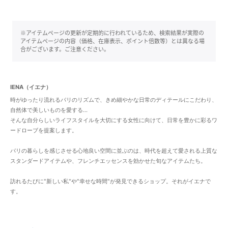
※アイテムページの更新が定期的に行われているため、検索結果が実際の
アイテムページの内容（価格、在庫表示、ポイント倍数等）とは異なる場
合がございます。ご注意ください。
IENA（イエナ）
時がゆったり流れるパリのリズムで、きめ細やかな日常のディテールにこだわり、
自然体で美しいものを愛する...
そんな自分らしいライフスタイルを大切にする女性に向けて、日常を豊かに彩るワ
ードローブを提案します。
パリの暮らしを感じさせる心地良い空間に並ぶのは、時代を超えて愛される上質な
スタンダードアイテムや、フレンチエッセンスを効かせた旬なアイテムたち。
訪れるたびに"新しい私"や"幸せな時間"が発見できるショップ。それがイエナで
す。