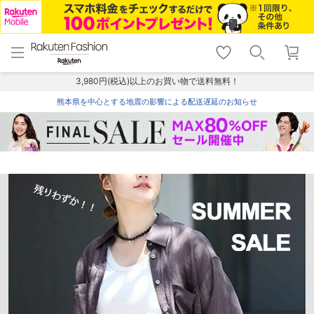
menu
home
search
favorite_border
shopping_cart
lock_outline
メニュー
トップ
検索
お気に入り
カート
ログイン
3,980円(税込)以上のお買い物で送料無料！
熊本県を中心とする地震の影響による配送遅延のお知らせ