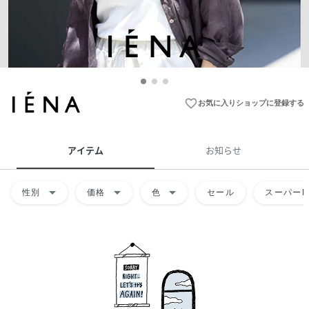
favorite_border
お気に入りショップに登録する
アイテム
お知らせ
arrow_drop_down
arrow_drop_down
arrow_drop_down
性別
価格
色
セール
スーパーD