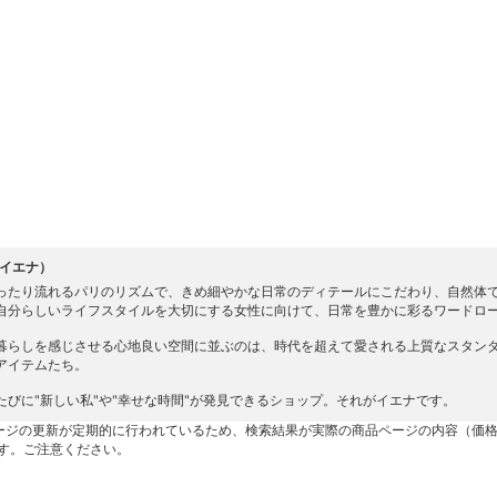
（イエナ）
ったり流れるパリのリズムで、きめ細やかな日常のディテールにこだわり、自然体で美
自分らしいライフスタイルを大切にする女性に向けて、日常を豊かに彩るワードロ
暮らしを感じさせる心地良い空間に並ぶのは、時代を超えて愛される上質なスタン
アイテムたち。
たびに"新しい私"や"幸せな時間"が発見できるショップ。それがイエナです。
ージの更新が定期的に行われているため、検索結果が実際の商品ページの内容（価
す。ご注意ください。