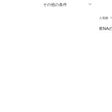
マタニティウェア・ベビ
％OFF
～
％OFF
その他の条件
絞り込み
クリア
絞り込み
ー用品
クーポン対象のみ表示
人気順
絞り込み
スーツ・フォーマル
スーパーDEALのみ表示
IEN
水着・スイムグッズ
クリア
絞り込み
着物・浴衣・和装小物
スキンケア
ベースメイク
メイクアップ
ネイル
ボディケア・オーラルケ
ア