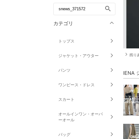
search
カテゴリ
トップス
navigate_next
残りあ
ジャケット・アウター
パンツ
IEN
ワンピース・ドレス
スカート
オールインワン・オーバ
ーオール
バッグ