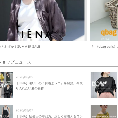
navigate_next
とわずか！SUMMER SALE
《qbag pari
A ショップニュース
2026/08/09
【IENA】暑い日の『何着よう？』を解決。今取
り入れたい夏の新作
2026/08/07
【IENA】猛暑日の即戦力。涼しく着映えるワン