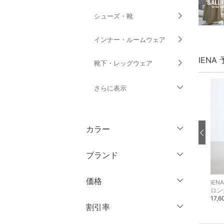
シューズ・靴
インナー・ルームウェア
IENA
靴下・レッグウェア
さらに表示
ファッション雑貨
カラー
アクセサリー・腕時計
ブランド
財布・ポーチ・ケース
ブランド一覧からさがす >
価格
IENA
IENA
IENA
帽子
テーラードジャケット・ブレザー
スラックス・ドレスパンツ
ロン
33,000円
19,800円
17,
円
～
円
割引率
ヘアアクセサリー