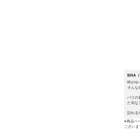
ヘアケア
フレグランス
メイク道具・美容器具
コフレ・キット・セット
食器・調理器具・キッチ
ン用品
IENA
時がゆ
インテリア・生活雑貨
そんな
パリの
スマホグッズ・オーディ
た旬な
オ機器
訪れる
※商品ペ
スポーツ・アウトドア用
ございま
品