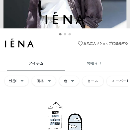
favorite_border
お気に入りショップに登録する
アイテム
お知らせ
arrow_drop_down
arrow_drop_down
arrow_drop_down
性別
価格
色
セール
スーパーD