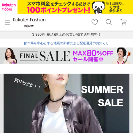
menu
home
search
favorite_border
shopping_cart
lock_outline
メニュー
トップ
検索
お気に入り
カート
ログイン
3,980円(税込)以上のお買い物で送料無料！
熊本県を中心とする地震の影響による配送遅延のお知らせ