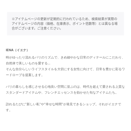
※アイテムページの更新が定期的に行われているため、検索結果が実際の
アイテムページの内容（価格、在庫表示、ポイント倍数等）とは異なる場
合がございます。ご注意ください。
IENA（イエナ）
時がゆったり流れるパリのリズムで、きめ細やかな日常のディテールにこだわり、
自然体で美しいものを愛する...
そんな自分らしいライフスタイルを大切にする女性に向けて、日常を豊かに彩るワ
ードローブを提案します。
パリの暮らしを感じさせる心地良い空間に並ぶのは、時代を超えて愛される上質な
スタンダードアイテムや、フレンチエッセンスを効かせた旬なアイテムたち。
訪れるたびに"新しい私"や"幸せな時間"が発見できるショップ。それがイエナで
す。