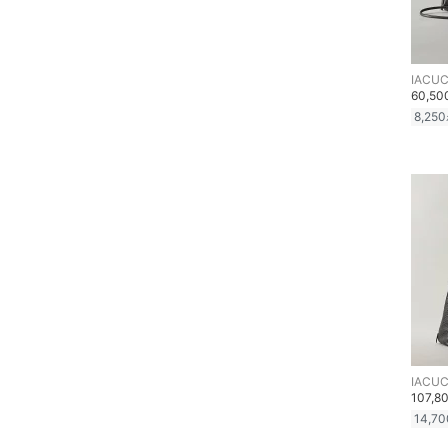
ヘアケア
フレグランス
IACUC
60,5
8,250
メイク道具・美容器具
コフレ・キット・セット
食器・調理器具・キッチ
ン用品
インテリア・生活雑貨
スマホグッズ・オーディ
オ機器
IACUC
スポーツ・アウトドア用
107,8
品
14,70