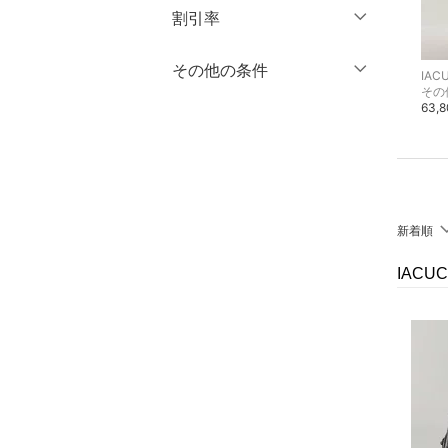
マタニティウェア・ベビ
円
～
円
割引率
ー用品
クリア
絞り込み
％OFF
～
％OFF
その他の条件
絞り込み
IACUCCI
IACUCCI
IAC
スーツ・フォーマル
クリア
絞り込み
その他の財布・ポーチ・ケース
トートバッグ
その
44,000円
81,400円
63,
クーポン対象のみ表示
水着・スイムグッズ
絞り込み
スーパーDEALのみ表示
着物・浴衣・和装小物
クリア
絞り込み
スキンケア
新着順
ベースメイク
IAC
メイクアップ
ネイル
ボディケア・オーラルケ
ア