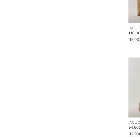
IACUC
110,0
15,00
IACUC
94,6
12,90