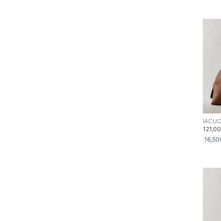
IACUC
121,0
16,50