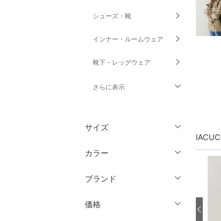
シューズ・靴
インナー・ルームウェア
靴下・レッグウェア
さらに表示
ファッション雑貨
サイズ
アクセサリー・腕時計
IACU
ウェア（S/M/L）
カラー
財布・ポーチ・ケース
～XS
S
ブランド
帽子
M
L
ブランド一覧からさがす >
XL
XXL
価格
ヘアアクセサリー
3XL～
フリー