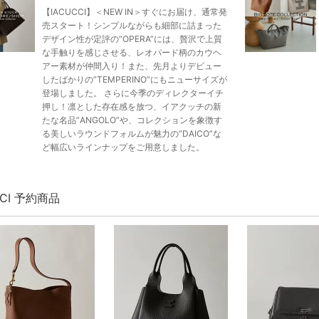
【IACUCCI】＜NEW IN＞すぐにお届け、通常発
売スタート！シンプルながらも細部に詰まった
デザイン性が定評の”OPERA”には、贅沢で上質
な手触りを感じさせる、レオパード柄のカウヘ
アー素材が仲間入り！また、先月よりデビュー
したばかりの”TEMPERINO”にもニューサイズが
登場しました。 さらに今季のディレクターイチ
押し！凛とした存在感を放つ、イアクッチの新
たな名品”ANGOLO”や、コレクションを象徴す
る美しいラウンドフォルムが魅力の”DAICO”な
ど幅広いラインナップをご用意しました。
CCI 予約商品