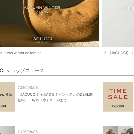
navigate_next
autumn winter collection
【IACUCCI】＜
CCI ショップニュース
2026/08/06
【IACUCCI】全品10％ポイント還元のDEAL開
催中。 8/12（水）9：59まで
2026/08/05