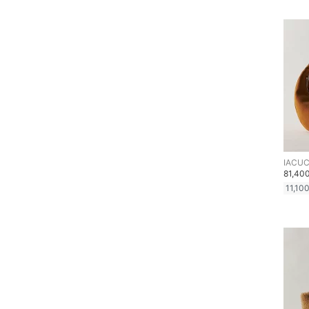
文房具
ペット用品
福袋・ギフト・その他
IACUC
81,40
11,10