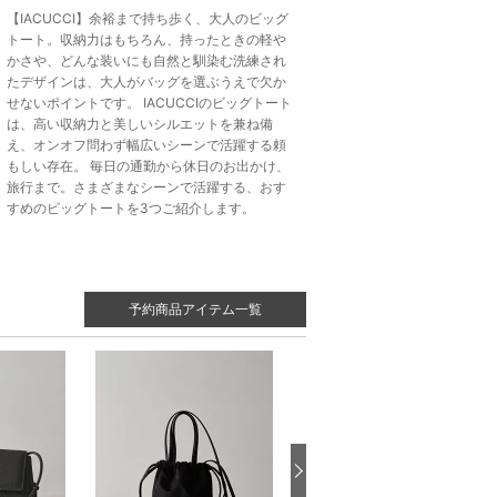
【IACUCCI】余裕まで持ち歩く、大人のビッグ
トート。収納力はもちろん、持ったときの軽や
かさや、どんな装いにも自然と馴染む洗練され
たデザインは、大人がバッグを選ぶうえで欠か
せないポイントです。 IACUCCIのビッグトート
は、高い収納力と美しいシルエットを兼ね備
え、オンオフ問わず幅広いシーンで活躍する頼
もしい存在。 毎日の通勤から休日のお出かけ、
旅行まで。さまざまなシーンで活躍する、おす
すめのビッグトートを3つご紹介します。
予約商品アイテム一覧