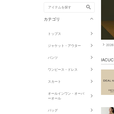
search
カテゴリ
トップス
navigate_next
2026 
ジャケット・アウター
パンツ
IACU
ワンピース・ドレス
スカート
オールインワン・オーバ
ーオール
バッグ