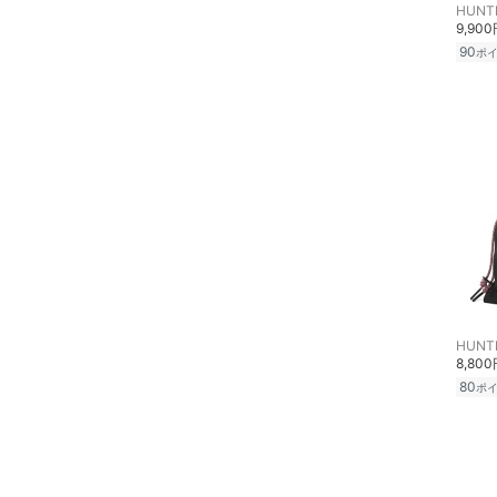
文房具
HUNT
9,90
クリア
絞り込み
90
ポ
ペット用品
福袋・ギフト・その他
HUNT
8,80
80
ポ