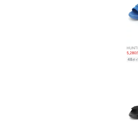
ヘアケア
20
20.5
21
21.5
フレグランス
22
22.5
メイク道具・美容器具
23
23.5
HUNT
コフレ・キット・セット
24
24.5
5,280
48
ポ
25
25.5
食器・調理器具・キッチ
ン用品
26
26.5
インテリア・生活雑貨
27
27.5
28
28.5
スマホグッズ・オーディ
オ機器
29
29.5
30
30.5
スポーツ・アウトドア用
品
フリー
31