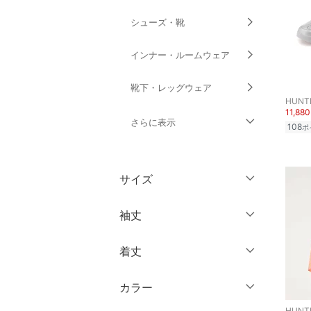
シューズ・靴
インナー・ルームウェア
靴下・レッグウェア
HUNT
11,88
さらに表示
108
ポ
ファッション雑貨
サイズ
アクセサリー・腕時計
ウェア（S/M/L）
袖丈
財布・ポーチ・ケース
～XS
S
着丈
帽子
ノースリーブ
M
L
半袖
XL
XXL
カラー
ヘアアクセサリー
ショート丈
七分袖・五分袖
3XL～
フリー
HUNT