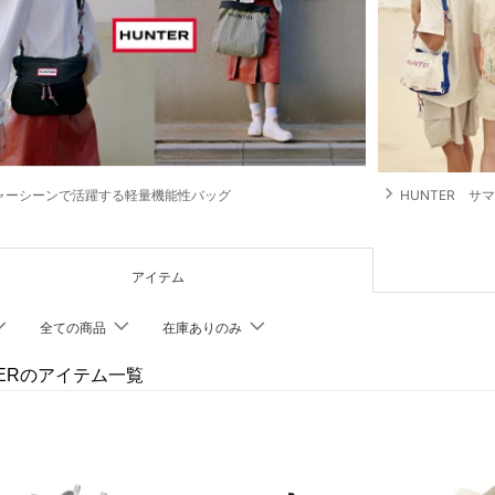
navigate_next
ャーシーンで活躍する軽量機能性バッグ
HUNTER サ
アイテム
全ての商品
在庫ありのみ
TERのアイテム一覧