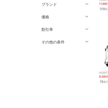
ミドル丈
マタニティウェア・ベビ
ブランド
11,88
長袖
ー用品
108
ポ
靴サイズ（cm）
ロング丈
ブランド一覧からさがす >
価格
スーツ・フォーマル
9
9.5
クリア
絞り込み
クリア
絞り込み
10
10.5
円
～
円
割引率
水着・スイムグッズ
11
11.5
％OFF
～
％OFF
その他の条件
着物・浴衣・和装小物
絞り込み
クリア
絞り込み
12
12.5
クーポン対象のみ表示
スキンケア
13
13.5
絞り込み
スーパーDEALのみ表示
14
14.5
ベースメイク
15
クリア
15.5
絞り込み
HUNT
メイクアップ
8,580
16
16.5
78
ポイ
ネイル
17
17.5
18
18.5
ボディケア・オーラルケ
ア
19
19.5