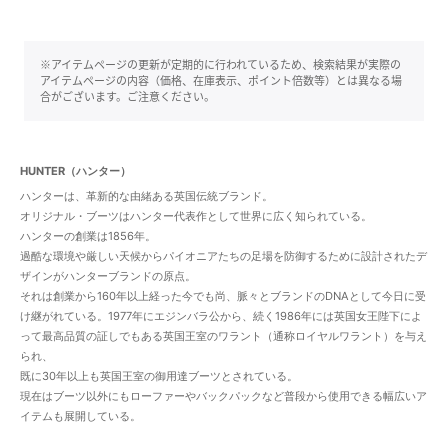
※アイテムページの更新が定期的に行われているため、検索結果が実際の
アイテムページの内容（価格、在庫表示、ポイント倍数等）とは異なる場
合がございます。ご注意ください。
HUNTER（ハンター）
ハンターは、革新的な由緒ある英国伝統ブランド。
オリジナル・ブーツはハンター代表作として世界に広く知られている。
ハンターの創業は1856年。
過酷な環境や厳しい天候からパイオニアたちの足場を防御するために設計されたデ
ザインがハンターブランドの原点。
それは創業から160年以上経った今でも尚、脈々とブランドのDNAとして今日に受
け継がれている。1977年にエジンバラ公から、続く1986年には英国女王陛下によ
って最高品質の証しでもある英国王室のワラント（通称ロイヤルワラント）を与え
られ、
既に30年以上も英国王室の御用達ブーツとされている。
現在はブーツ以外にもローファーやバックパックなど普段から使用できる幅広いア
イテムも展開している。