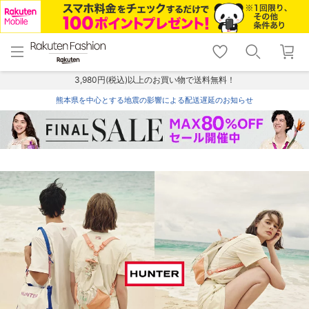
menu
home
search
favorite_border
shopping_cart
lock_outline
メニュー
トップ
検索
お気に入り
カート
ログイン
3,980円(税込)以上のお買い物で送料無料！
熊本県を中心とする地震の影響による配送遅延のお知らせ