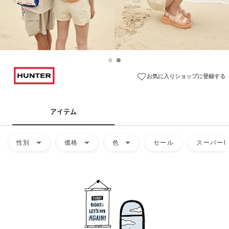
favorite_border
お気に入りショップに登録する
アイテム
arrow_drop_down
arrow_drop_down
arrow_drop_down
性別
価格
色
セール
スーパーD