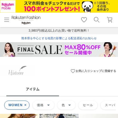
menu
home
search
favorite_border
shopping_cart
lock_outline
メニュー
トップ
検索
お気に入り
カート
ログイン
3,980円(税込)以上のお買い物で送料無料！
熊本県を中心とする地震の影響による配送遅延のお知らせ
favorite_border
お気に入りショップに登録する
アイテム
arrow_drop_down
arrow_drop_down
WOMEN
価格
色
セール
スーパー