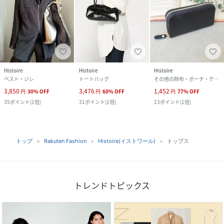
Histoire
Histoire
Histoire
ベスト・ジレ
トートバッグ
その他の財布・ポーチ・ケース
3,850
3,476
1,452
円
30
%
OFF
円
60
%
OFF
円
77
%
OFF
35
ポイント
(
1倍
)
31
ポイント
(
1倍
)
13
ポイント
(
1倍
)
トップ
Rakuten Fashion
Histoire(イストワール)
トップス
トレンドトピックス