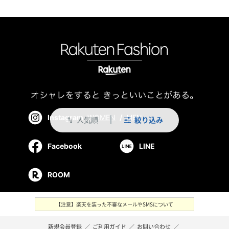
Instagram
WOMEN
/
MEN
人気順
絞り込み
swap_vert
Facebook
LINE
ROOM
【注意】楽天を装った不審なメールやSMSについて
新規会員登録
／
ご利用ガイド
／
お問い合わせ
／