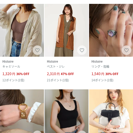
Histoire
Histoire
Histoire
キャミソール
ベスト・ジレ
リング・指輪
1,320
2,310
1,540
円
36
%
OFF
円
47
%
OFF
円
30
%
OFF
12
ポイント
(
1倍
)
21
ポイント
(
1倍
)
14
ポイント
(
1倍
)