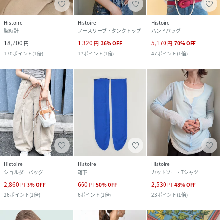
Histoire
Histoire
Histoire
腕時計
ノースリーブ・タンクトップ
ハンドバッグ
18,700
1,320
5,170
円
円
36
%
OFF
円
70
%
OFF
170
ポイント
(
1倍
)
12
ポイント
(
1倍
)
47
ポイント
(
1倍
)
Histoire
Histoire
Histoire
ショルダーバッグ
靴下
カットソー・Tシャツ
2,860
660
2,530
円
3
%
OFF
円
50
%
OFF
円
48
%
OFF
26
ポイント
(
1倍
)
6
ポイント
(
1倍
)
23
ポイント
(
1倍
)