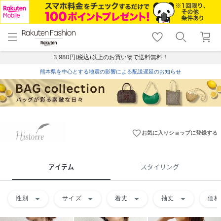
menu
home
search
favorite_border
shopping_cart
lock_outline
メニュー
トップ
検索
お気に入り
カート
ログイン
3,980円(税込)以上のお買い物で送料無料！
熊本県を中心とする地震の影響による配送遅延のお知らせ
favorite_border
お気に入りショップに登録する
アイテム
スタイリング
arrow_drop_down
arrow_drop_down
arrow_drop_down
arrow_drop_down
性別
サイズ
着丈
袖丈
価格