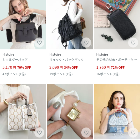
Histoire
Histoire
Histoire
ショルダーバッグ
リュック・バックパック
その他の財布・ポーチ・ケース
5,170
2,090
1,760
円
70
%
OFF
円
34
%
OFF
円
72
%
OFF
47
ポイント
(
1倍
)
19
ポイント
(
1倍
)
16
ポイント
(
1倍
)