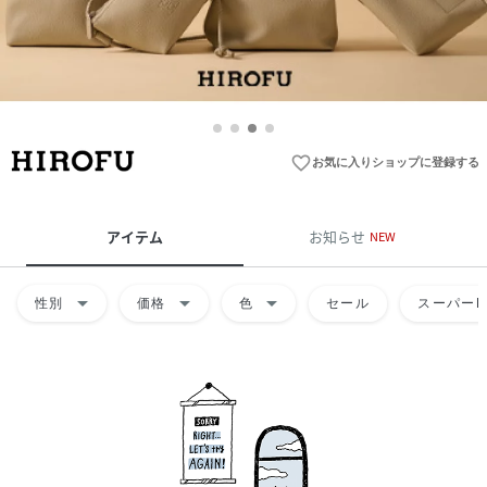
favorite_border
お気に入りショップに登録する
アイテム
お知らせ
NEW
arrow_drop_down
arrow_drop_down
arrow_drop_down
性別
価格
色
セール
スーパーD