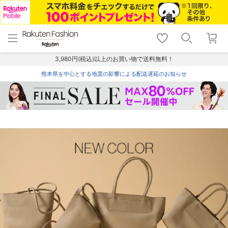
menu
home
search
favorite_border
shopping_cart
lock_outline
メニュー
トップ
検索
お気に入り
カート
ログイン
3,980円(税込)以上のお買い物で送料無料！
熊本県を中心とする地震の影響による配送遅延のお知らせ