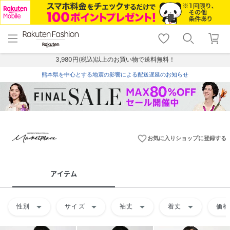
menu
home
search
favorite_border
shopping_cart
lock_outline
メニュー
トップ
検索
お気に入り
カート
ログイン
3,980円(税込)以上のお買い物で送料無料！
熊本県を中心とする地震の影響による配送遅延のお知らせ
favorite_border
お気に入りショップに登録する
アイテム
arrow_drop_down
arrow_drop_down
arrow_drop_down
arrow_drop_down
性別
サイズ
袖丈
着丈
価格