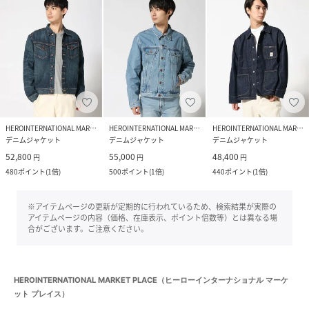
HEROINTERNATIONAL MARKET PLACE
HEROINTERNATIONAL MARKET PLACE
HEROINTERNATIONAL MARKET PLACE
デニムジャケット
デニムジャケット
デニムジャケット
52,800
55,000
48,400
円
円
円
480
ポイント
(
1倍
)
500
ポイント
(
1倍
)
440
ポイント
(
1倍
)
※アイテムページの更新が定期的に行われているため、検索結果が実際の
アイテムページの内容（価格、在庫表示、ポイント倍数等）とは異なる場
合がございます。ご注意ください。
HEROINTERNATIONAL MARKET PLACE（ヒーローインターナショナル マーケ
ット プレイス）