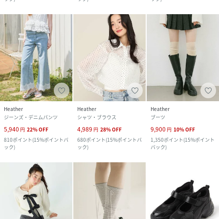
Heather
Heather
Heather
ジーンズ・デニムパンツ
シャツ・ブラウス
ブーツ
5,940
4,989
9,900
円
22
%
OFF
円
28
%
OFF
円
10
%
OFF
810
ポイント
(
15%ポイントバ
680
ポイント
(
15%ポイントバ
1,350
ポイント
(
15%ポイント
ック
)
ック
)
バック
)