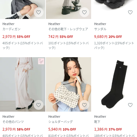
Heather
Heather
Heather
カーディガン
その他の靴下・レッグウェア
サンダル
2,970
742
9,680
円
55
%
OFF
円
55
%
OFF
円
20
%
OFF
405
ポイント
(
15%ポイントバ
101
ポイント
(
15%ポイントバ
1,320
ポイント
(
15%ポイント
ック
)
ック
)
バック
)
Heather
Heather
Heather
その他のパンツ
ショルダーバッグ
靴下
2,970
5,940
1,386
円
58
%
OFF
円
10
%
OFF
円
37
%
OFF
405
ポイント
(
15%ポイントバ
810
ポイント
(
15%ポイントバ
189
ポイント
(
15%ポイントバ