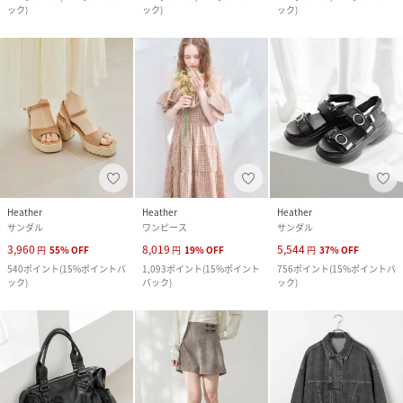
ック
)
ック
)
ック
)
Heather
Heather
Heather
サンダル
ワンピース
サンダル
3,960
8,019
5,544
円
55
%
OFF
円
19
%
OFF
円
37
%
OFF
540
ポイント
(
15%ポイントバ
1,093
ポイント
(
15%ポイント
756
ポイント
(
15%ポイントバ
ック
)
バック
)
ック
)