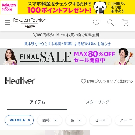
menu
home
search
favorite_border
shopping_cart
lock_outline
メニュー
トップ
検索
お気に入り
カート
ログイン
3,980円(税込)以上のお買い物で送料無料！
熊本県を中心とする地震の影響による配送遅延のお知らせ
favorite_border
お気に入りショップに登録する
アイテム
スタイリング
arrow_drop_down
arrow_drop_down
WOMEN
価格
色
セール
スーパー