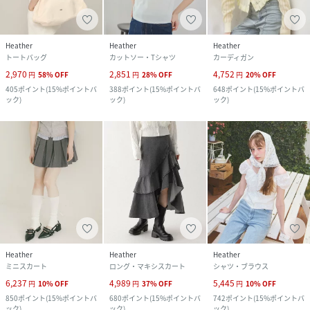
Heather
Heather
Heather
トートバッグ
カットソー・Tシャツ
カーディガン
2,970
2,851
4,752
円
58
%
OFF
円
28
%
OFF
円
20
%
OFF
405
ポイント
(
15%ポイントバ
388
ポイント
(
15%ポイントバ
648
ポイント
(
15%ポイントバ
ック
)
ック
)
ック
)
Heather
Heather
Heather
ミニスカート
ロング・マキシスカート
シャツ・ブラウス
6,237
4,989
5,445
円
10
%
OFF
円
37
%
OFF
円
10
%
OFF
850
ポイント
(
15%ポイントバ
680
ポイント
(
15%ポイントバ
742
ポイント
(
15%ポイントバ
ック
)
ック
)
ック
)