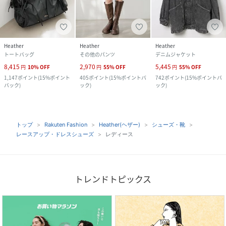
Heather
Heather
Heather
トートバッグ
その他のパンツ
デニムジャケット
8,415
2,970
5,445
円
10
%
OFF
円
55
%
OFF
円
55
%
OFF
1,147
ポイント
(
15%ポイント
405
ポイント
(
15%ポイントバ
742
ポイント
(
15%ポイントバ
バック
)
ック
)
ック
)
トップ
Rakuten Fashion
Heather(ヘザー)
シューズ・靴
レースアップ・ドレスシューズ
レディース
トレンドトピックス