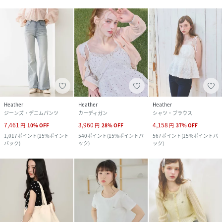
Heather
Heather
Heather
ジーンズ・デニムパンツ
カーディガン
シャツ・ブラウス
7,461
3,960
4,158
円
10
%
OFF
円
28
%
OFF
円
37
%
OFF
1,017
ポイント
(
15%ポイント
540
ポイント
(
15%ポイントバ
567
ポイント
(
15%ポイントバ
バック
)
ック
)
ック
)