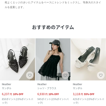
程よくエッジのきいたアイテムをベースにトレンドをミックスし、等身大のスタイ
ルを提案します。
おすすめのアイテム
Heather
Heather
Heather
サンダル
シャツ・ブラウス
サンダル
6,237
6,930
3,118
円
10
%
OFF
円
10
%
OFF
円
55
%
OFF
850
ポイント
(
15%ポイントバ
945
ポイント
(
15%ポイントバ
425
ポイント
(
15%ポイントバ
ック
)
ック
)
ック
)