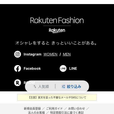
Instagram
WOMEN
/
MEN
Facebook
LINE
ROOM
人気順
絞り込み
swap_vert
【注意】楽天を装った不審なメールやSMSについて
新規会員登録
／
ご利用ガイド
／
お問い合わせ
／
法人のお客様
／
特定商取引法に基づく表記