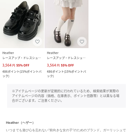
Heather
Heather
レースアップ・ドレスシューズ
レースアップ・ドレスシューズ
3,564
3,564
円
55
%
OFF
円
55
%
OFF
486
ポイント
(
15%ポイントバ
486
ポイント
(
15%ポイントバ
ック
)
ック
)
※アイテムページの更新が定期的に行われているため、検索結果が実際の
アイテムページの内容（価格、在庫表示、ポイント倍数等）とは異なる場
合がございます。ご注意ください。
Heather（ヘザー）
いつまでも遊び心を忘れない“前向きな女の子”のためのブランド。ガーリッシュで