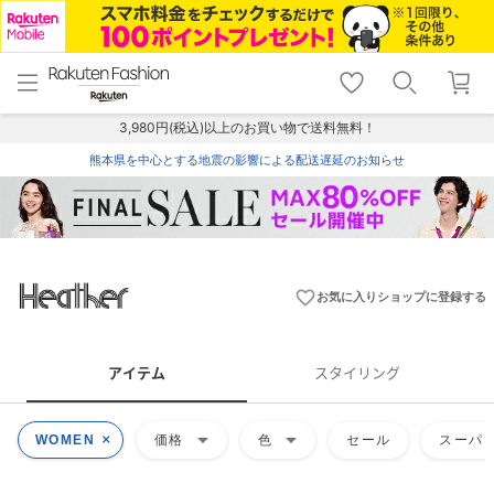
menu
home
search
favorite_border
shopping_cart
lock_outline
メニュー
トップ
検索
お気に入り
カート
ログイン
3,980円(税込)以上のお買い物で送料無料！
熊本県を中心とする地震の影響による配送遅延のお知らせ
favorite_border
お気に入りショップに登録する
アイテム
スタイリング
arrow_drop_down
arrow_drop_down
WOMEN
価格
色
セール
スーパー