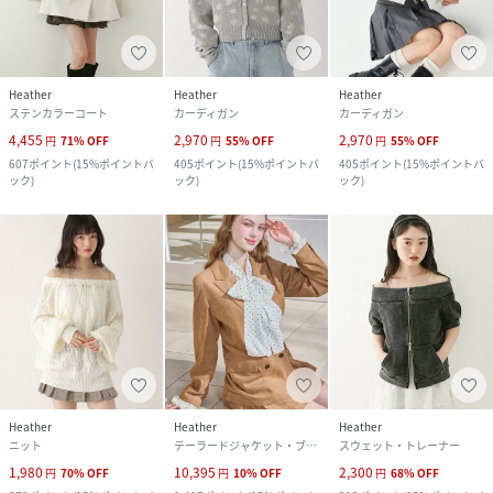
Heather
Heather
Heather
ステンカラーコート
カーディガン
カーディガン
4,455
2,970
2,970
円
71
%
OFF
円
55
%
OFF
円
55
%
OFF
607
ポイント
(
15%ポイントバ
405
ポイント
(
15%ポイントバ
405
ポイント
(
15%ポイントバ
ック
)
ック
)
ック
)
Heather
Heather
Heather
ニット
テーラードジャケット・ブレザー
スウェット・トレーナー
1,980
10,395
2,300
円
70
%
OFF
円
10
%
OFF
円
68
%
OFF