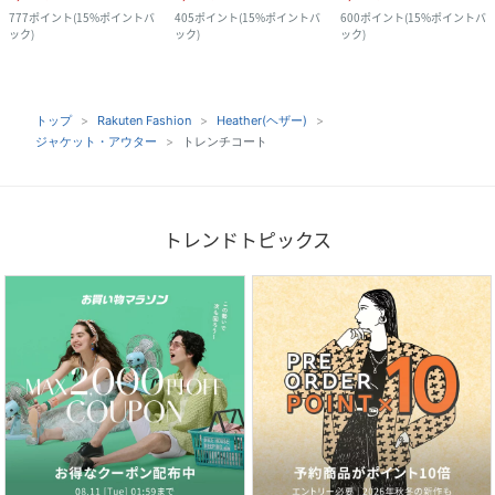
777
ポイント
(
15%ポイントバ
405
ポイント
(
15%ポイントバ
600
ポイント
(
15%ポイントバ
ック
)
ック
)
ック
)
トップ
Rakuten Fashion
Heather(ヘザー)
ジャケット・アウター
トレンチコート
トレンドトピックス