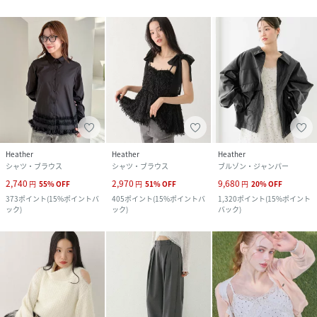
Heather
Heather
Heather
シャツ・ブラウス
シャツ・ブラウス
ブルゾン・ジャンパー
2,740
2,970
9,680
円
55
%
OFF
円
51
%
OFF
円
20
%
OFF
373
ポイント
(
15%ポイントバ
405
ポイント
(
15%ポイントバ
1,320
ポイント
(
15%ポイント
ック
)
ック
)
バック
)