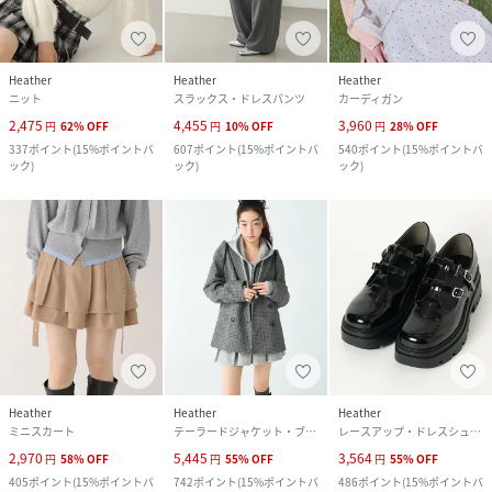
Heather
Heather
Heather
ニット
スラックス・ドレスパンツ
カーディガン
2,475
4,455
3,960
円
62
%
OFF
円
10
%
OFF
円
28
%
OFF
337
ポイント
(
15%ポイントバ
607
ポイント
(
15%ポイントバ
540
ポイント
(
15%ポイントバ
ック
)
ック
)
ック
)
Heather
Heather
Heather
ミニスカート
テーラードジャケット・ブレザー
レースアップ・ドレスシューズ
2,970
5,445
3,564
円
58
%
OFF
円
55
%
OFF
円
55
%
OFF
405
ポイント
(
15%ポイントバ
742
ポイント
(
15%ポイントバ
486
ポイント
(
15%ポイントバ