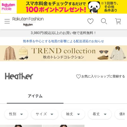
menu
home
search
favorite_border
shopping_cart
lock_outline
メニュー
トップ
検索
お気に入り
カート
ログイン
3,980円(税込)以上のお買い物で送料無料！
熊本県を中心とする地震の影響による配送遅延のお知らせ
favorite_border
お気に入りショップに登録する
アイテム
arrow_drop_down
arrow_drop_down
arrow_drop_down
arrow_drop_down
性別
サイズ
袖丈
着丈
価格