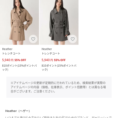
Heather
Heather
トレンチコート
トレンチコート
5,940
5,940
円
55
%
OFF
円
55
%
OFF
810
ポイント
(
15%ポイントバ
810
ポイント
(
15%ポイントバ
ック
)
ック
)
※アイテムページの更新が定期的に行われているため、検索結果が実際の
アイテムページの内容（価格、在庫表示、ポイント倍数等）とは異なる場
合がございます。ご注意ください。
Heather（ヘザー）
いつまでも遊び心を忘れない“前向きな女の子”のためのブランド。ガーリッシュで