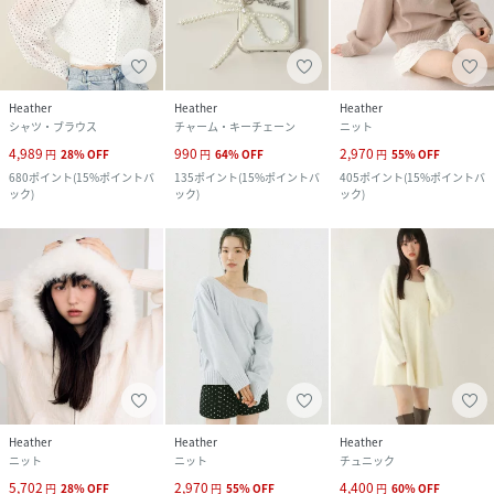
Heather
Heather
Heather
シャツ・ブラウス
チャーム・キーチェーン
ニット
4,989
990
2,970
円
28
%
OFF
円
64
%
OFF
円
55
%
OFF
680
ポイント
(
15%ポイントバ
135
ポイント
(
15%ポイントバ
405
ポイント
(
15%ポイントバ
ック
)
ック
)
ック
)
Heather
Heather
Heather
ニット
ニット
チュニック
5,702
2,970
4,400
円
28
%
OFF
円
55
%
OFF
円
60
%
OFF