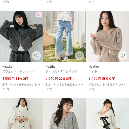
ック
)
ック
)
ック
)
Heather
Heather
Heather
スウェット・トレーナー
ジーンズ・デニムパンツ
ニット
4,950
5,940
3,465
円
31
%
OFF
円
22
%
OFF
円
55
%
OFF
675
ポイント
(
15%ポイントバ
810
ポイント
(
15%ポイントバ
472
ポイント
(
15%ポイントバ
ック
)
ック
)
ック
)