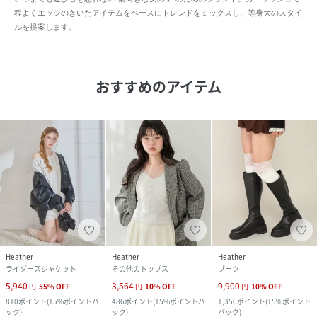
程よくエッジのきいたアイテムをベースにトレンドをミックスし、等身大のスタイ
ルを提案します。
おすすめのアイテム
Heather
Heather
Heather
ライダースジャケット
その他のトップス
ブーツ
5,940
3,564
9,900
円
55
%
OFF
円
10
%
OFF
円
10
%
OFF
810
ポイント
(
15%ポイントバ
486
ポイント
(
15%ポイントバ
1,350
ポイント
(
15%ポイント
ック
)
ック
)
バック
)