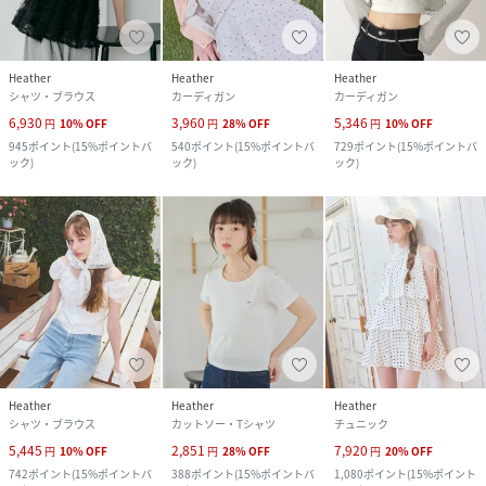
Heather
Heather
Heather
シャツ・ブラウス
カーディガン
カーディガン
6,930
3,960
5,346
円
10
%
OFF
円
28
%
OFF
円
10
%
OFF
945
ポイント
(
15%ポイントバ
540
ポイント
(
15%ポイントバ
729
ポイント
(
15%ポイントバ
ック
)
ック
)
ック
)
Heather
Heather
Heather
シャツ・ブラウス
カットソー・Tシャツ
チュニック
5,445
2,851
7,920
円
10
%
OFF
円
28
%
OFF
円
20
%
OFF
742
ポイント
(
15%ポイントバ
388
ポイント
(
15%ポイントバ
1,080
ポイント
(
15%ポイント