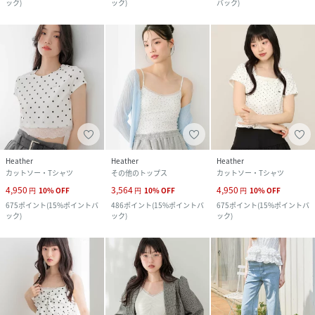
ック
)
ック
)
バック
)
Heather
Heather
Heather
カットソー・Tシャツ
その他のトップス
カットソー・Tシャツ
4,950
3,564
4,950
円
10
%
OFF
円
10
%
OFF
円
10
%
OFF
675
ポイント
(
15%ポイントバ
486
ポイント
(
15%ポイントバ
675
ポイント
(
15%ポイントバ
ック
)
ック
)
ック
)