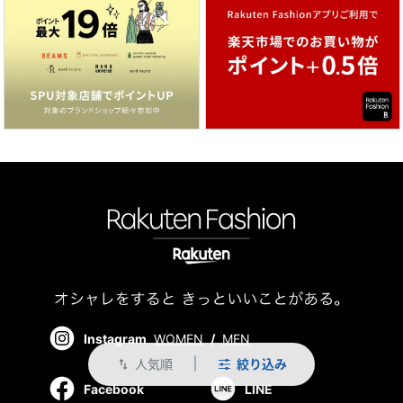
Instagram
WOMEN
/
MEN
人気順
絞り込み
swap_vert
Facebook
LINE