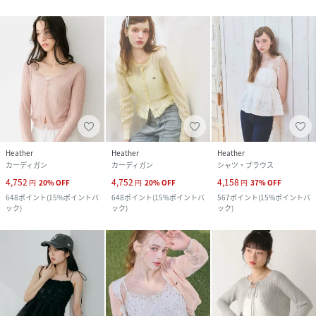
Heather
Heather
Heather
カーディガン
カーディガン
シャツ・ブラウス
4,752
4,752
4,158
円
20
%
OFF
円
20
%
OFF
円
37
%
OFF
648
ポイント
(
15%ポイントバ
648
ポイント
(
15%ポイントバ
567
ポイント
(
15%ポイントバ
ック
)
ック
)
ック
)