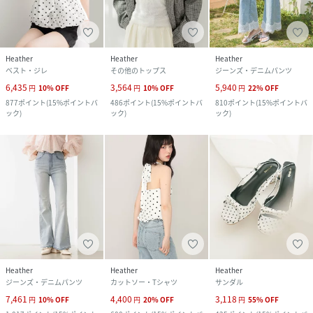
Heather
Heather
Heather
ベスト・ジレ
その他のトップス
ジーンズ・デニムパンツ
6,435
3,564
5,940
円
10
%
OFF
円
10
%
OFF
円
22
%
OFF
877
ポイント
(
15%ポイントバ
486
ポイント
(
15%ポイントバ
810
ポイント
(
15%ポイントバ
ック
)
ック
)
ック
)
Heather
Heather
Heather
ジーンズ・デニムパンツ
カットソー・Tシャツ
サンダル
7,461
4,400
3,118
円
10
%
OFF
円
20
%
OFF
円
55
%
OFF