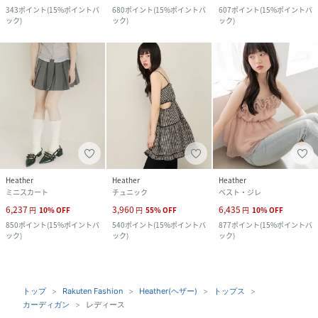
343
ポイント
(
15%ポイントバ
680
ポイント
(
15%ポイントバ
607
ポイント
(
15%ポイントバ
ック
)
ック
)
ック
)
Heather
Heather
Heather
ミニスカート
チュニック
ベスト・ジレ
6,237
3,960
6,435
円
10
%
OFF
円
55
%
OFF
円
10
%
OFF
850
ポイント
(
15%ポイントバ
540
ポイント
(
15%ポイントバ
877
ポイント
(
15%ポイントバ
ック
)
ック
)
ック
)
トップ
Rakuten Fashion
Heather(ヘザー)
トップス
カーディガン
レディース