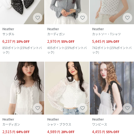
Heather
Heather
Heather
サンダル
カーディガン
カットソー・Tシャツ
6,237
2,970
5,445
円
10
%
OFF
円
55
%
OFF
円
10
%
OFF
850
ポイント
(
15%ポイントバ
405
ポイント
(
15%ポイントバ
742
ポイント
(
15%ポイントバ
ック
)
ック
)
ック
)
Heather
Heather
Heather
カーディガン
シャツ・ブラウス
ワンピース
2,515
4,989
4,455
円
64
%
OFF
円
28
%
OFF
円
55
%
OFF