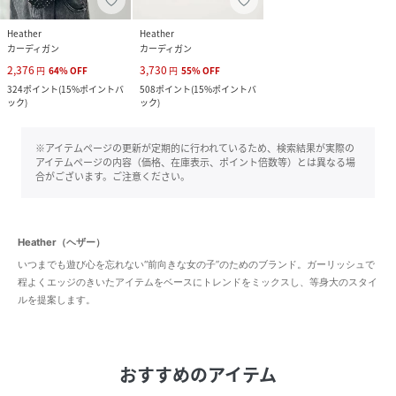
Heather
Heather
カーディガン
カーディガン
2,376
3,730
円
64
%
OFF
円
55
%
OFF
324
ポイント
(
15%ポイントバ
508
ポイント
(
15%ポイントバ
ック
)
ック
)
※アイテムページの更新が定期的に行われているため、検索結果が実際の
アイテムページの内容（価格、在庫表示、ポイント倍数等）とは異なる場
合がございます。ご注意ください。
Heather（ヘザー）
いつまでも遊び心を忘れない“前向きな女の子”のためのブランド。ガーリッシュで
程よくエッジのきいたアイテムをベースにトレンドをミックスし、等身大のスタイ
ルを提案します。
おすすめのアイテム