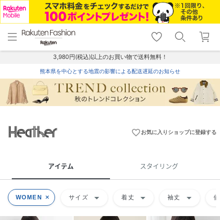
menu
home
search
favorite_border
shopping_cart
lock_outline
メニュー
トップ
検索
お気に入り
カート
ログイン
3,980円(税込)以上のお買い物で送料無料！
熊本県を中心とする地震の影響による配送遅延のお知らせ
favorite_border
お気に入りショップに登録する
アイテム
スタイリング
arrow_drop_down
arrow_drop_down
arrow_drop_down
WOMEN
サイズ
着丈
袖丈