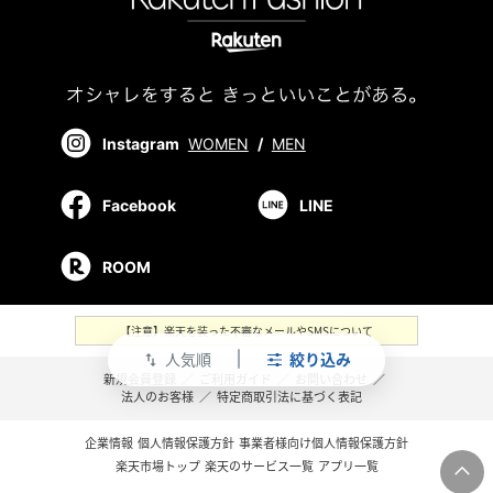
Instagram
WOMEN
/
MEN
Facebook
LINE
ROOM
【注意】楽天を装った不審なメールやSMSについて
人気順
絞り込み
swap_vert
新規会員登録
／
ご利用ガイド
／
お問い合わせ
／
法人のお客様
／
特定商取引法に基づく表記
企業情報
個人情報保護方針
事業者様向け個人情報保護方針
楽天市場トップ
楽天のサービス一覧
アプリ一覧