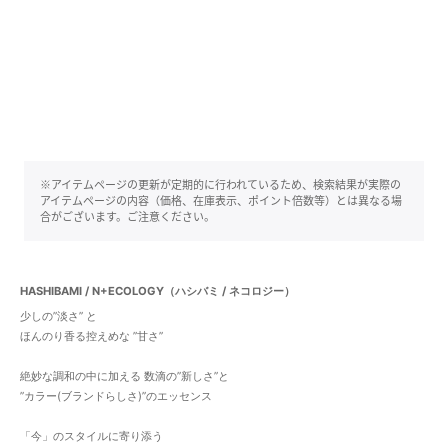
※アイテムページの更新が定期的に行われているため、検索結果が実際の
アイテムページの内容（価格、在庫表示、ポイント倍数等）とは異なる場
合がございます。ご注意ください。
HASHIBAMI / N+ECOLOGY（ハシバミ / ネコロジー）
少しの”淡さ” と
ほんのり香る控えめな ”甘さ”
絶妙な調和の中に加える 数滴の”新しさ”と
”カラー(ブランドらしさ)”のエッセンス
「今」のスタイルに寄り添う