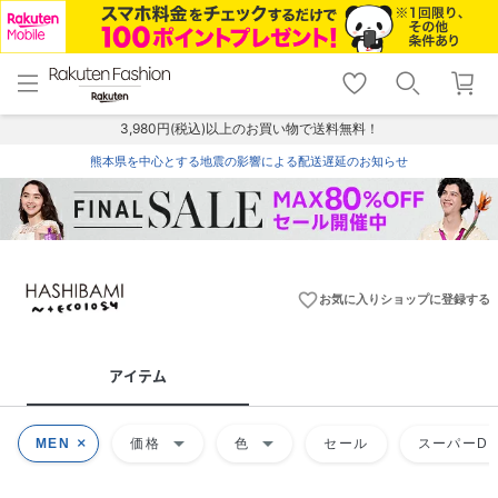
menu
home
search
favorite_border
shopping_cart
lock_outline
メニュー
トップ
検索
お気に入り
カート
ログイン
3,980円(税込)以上のお買い物で送料無料！
熊本県を中心とする地震の影響による配送遅延のお知らせ
favorite_border
お気に入りショップに登録する
アイテム
arrow_drop_down
arrow_drop_down
MEN
価格
色
セール
スーパーDE