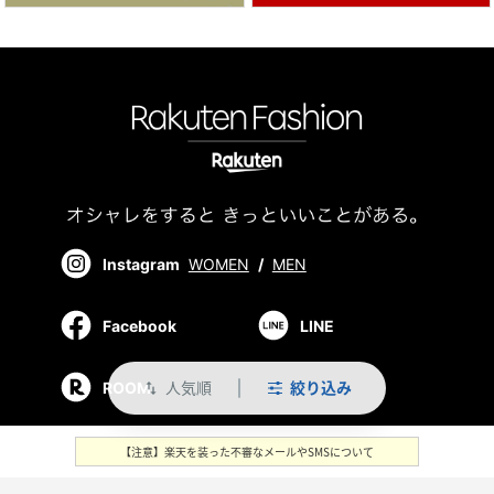
Instagram
WOMEN
/
MEN
Facebook
LINE
人気順
絞り込み
ROOM
swap_vert
【注意】楽天を装った不審なメールやSMSについて