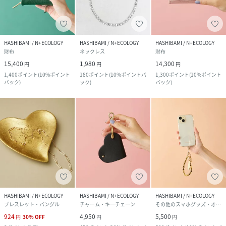
HASHIBAMI / N+ECOLOGY
HASHIBAMI / N+ECOLOGY
HASHIBAMI / N+ECOLOGY
財布
ネックレス
財布
15,400
1,980
14,300
円
円
円
1,400
ポイント
(
10%ポイント
180
ポイント
(
10%ポイントバ
1,300
ポイント
(
10%ポイント
バック
)
ック
)
バック
)
HASHIBAMI / N+ECOLOGY
HASHIBAMI / N+ECOLOGY
HASHIBAMI / N+ECOLOGY
ブレスレット・バングル
チャーム・キーチェーン
その他のスマホグッズ・オーディオ機器
924
4,950
5,500
円
30
%
OFF
円
円