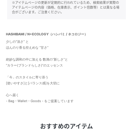
※アイテムページの更新が定期的に行われているため、検索結果が実際の
アイテムページの内容（価格、在庫表示、ポイント倍数等）とは異なる場
合がございます。ご注意ください。
HASHIBAMI / N+ECOLOGY（ハシバミ / ネコロジー）
少しの”淡さ” と
ほんのり香る控えめな ”甘さ”
絶妙な調和の中に加える 数滴の”新しさ”と
”カラー(ブランドらしさ)”のエッセンス
「今」のスタイルに寄り添う
[使いやすさ]と[バランス感]を大切に
心へ届く
- Bag - Wallet - Goods - をご提案しています
おすすめのアイテム