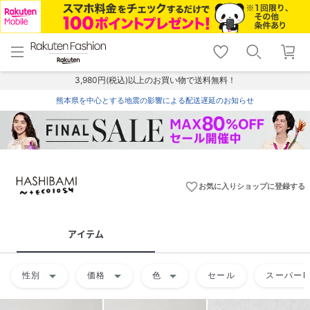
menu
home
search
favorite_border
shopping_cart
lock_outline
メニュー
トップ
検索
お気に入り
カート
ログイン
3,980円(税込)以上のお買い物で送料無料！
熊本県を中心とする地震の影響による配送遅延のお知らせ
favorite_border
お気に入りショップに登録する
アイテム
arrow_drop_down
arrow_drop_down
arrow_drop_down
性別
価格
色
セール
スーパーD