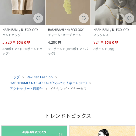
HASHIBAMI / N+ECOLOGY
HASHIBAMI / N+ECOLOGY
HASHIBAMI / N+ECOLOGY
ハンドバッグ
チャーム・キーチェーン
ネックレス
5,720
4,290
924
円
60
%
OFF
円
円
30
%
OFF
520
ポイント
(
10%ポイントバ
390
ポイント
(
10%ポイントバ
8
ポイント
(
1倍
)
ック
)
ック
)
トップ
Rakuten Fashion
HASHIBAMI / N+ECOLOGY(ハシバミ / ネコロジー)
アクセサリー・腕時計
イヤリング・イヤーカフ
トレンドトピックス