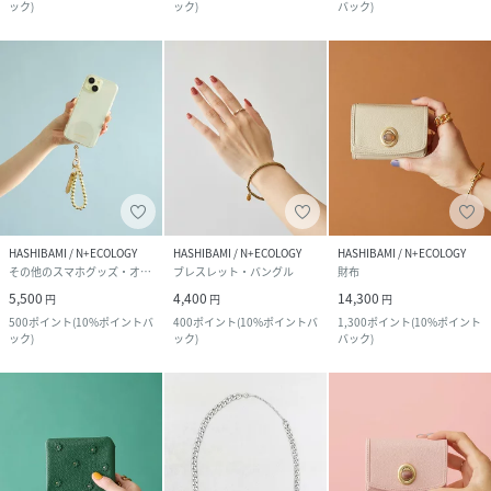
ック
)
ック
)
バック
)
HASHIBAMI / N+ECOLOGY
HASHIBAMI / N+ECOLOGY
HASHIBAMI / N+ECOLOGY
その他のスマホグッズ・オーディオ機器
ブレスレット・バングル
財布
5,500
4,400
14,300
円
円
円
500
ポイント
(
10%ポイントバ
400
ポイント
(
10%ポイントバ
1,300
ポイント
(
10%ポイント
ック
)
ック
)
バック
)