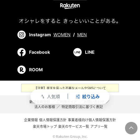
Instagram
WOMEN
/
MEN
Facebook
LINE
ROOM
【注意】楽天を装った不審なメールやSMSについて
人気順
絞り込み
swap_vert
新規会員登録
／
ご利用ガイド
／
お問い合わせ
／
法人のお客様
／
特定商取引法に基づく表記
企業情報
個人情報保護方針
事業者様向け個人情報保護方針
楽天市場トップ
楽天のサービス一覧
アプリ一覧
© Rakuten Group, Inc.