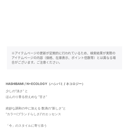
※アイテムページの更新が定期的に行われているため、検索結果が実際の
アイテムページの内容（価格、在庫表示、ポイント倍数等）とは異なる場
合がございます。ご注意ください。
HASHIBAMI / N+ECOLOGY（ハシバミ / ネコロジー）
少しの”淡さ” と
ほんのり香る控えめな ”甘さ”
絶妙な調和の中に加える 数滴の”新しさ”と
”カラー(ブランドらしさ)”のエッセンス
「今」のスタイルに寄り添う