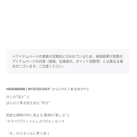
※アイテムページの更新が定期的に行われているため、検索結果が実際の
アイテムページの内容（価格、在庫表示、ポイント倍数等）とは異なる場
合がございます。ご注意ください。
HASHIBAMI / N+ECOLOGY（ハシバミ / ネコロジー）
少しの”淡さ” と
ほんのり香る控えめな ”甘さ”
絶妙な調和の中に加える 数滴の”新しさ”と
”カラー(ブランドらしさ)”のエッセンス
「今」のスタイルに寄り添う