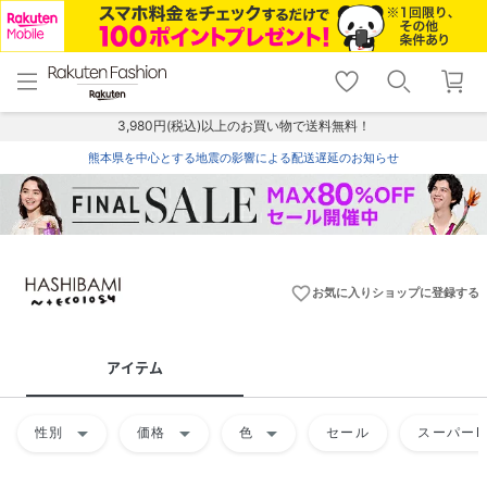
menu
home
search
favorite_border
shopping_cart
lock_outline
メニュー
トップ
検索
お気に入り
カート
ログイン
3,980円(税込)以上のお買い物で送料無料！
熊本県を中心とする地震の影響による配送遅延のお知らせ
favorite_border
お気に入りショップに登録する
アイテム
arrow_drop_down
arrow_drop_down
arrow_drop_down
性別
価格
色
セール
スーパーD