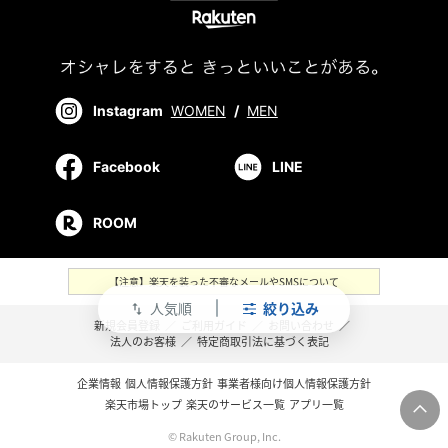
Instagram
WOMEN
/
MEN
Facebook
LINE
ROOM
【注意】楽天を装った不審なメールやSMSについて
人気順
絞り込み
swap_vert
新規会員登録
／
ご利用ガイド
／
お問い合わせ
／
法人のお客様
／
特定商取引法に基づく表記
企業情報
個人情報保護方針
事業者様向け個人情報保護方針
楽天市場トップ
楽天のサービス一覧
アプリ一覧
© Rakuten Group, Inc.