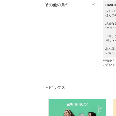
マタニティウェア・ベビ
％OFF
～
％OFF
その他の条件
HASH
絞り込み
クリア
絞り込み
ー用品
少しの”
ほんの
クーポン対象のみ表示
絞り込み
スーツ・フォーマル
絶妙な
スーパーDEALのみ表示
”カラ
水着・スイムグッズ
クリア
絞り込み
「今」
[使い
着物・浴衣・和装小物
心へ届
- Bag
スキンケア
※商品ペ
ございま
ベースメイク
メイクアップ
トピックス
ネイル
ボディケア・オーラルケ
ア