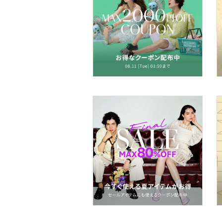
ヘアケア
フレグランス
メイク道具・美容器具
コフレ・キット・セット
食器・調理器具・キッチ
ン用品
インテリア・生活雑貨
スマホグッズ・オーディ
オ機器
スポーツ・アウトドア用
品