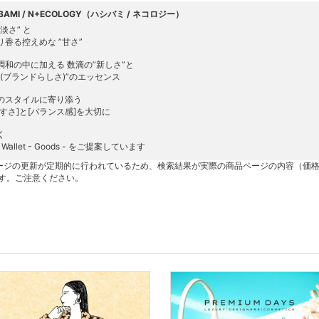
IBAMI / N+ECOLOGY（ハシバミ / ネコロジー）
淡さ” と
り香る控えめな ”甘さ”
調和の中に加える 数滴の”新しさ”と
ー(ブランドらしさ)”のエッセンス
のスタイルに寄り添う
やすさ]と[バランス感]を大切に
く
 - Wallet - Goods - をご提案しています
ージの更新が定期的に行われているため、検索結果が実際の商品ページの内容（価
す。ご注意ください。