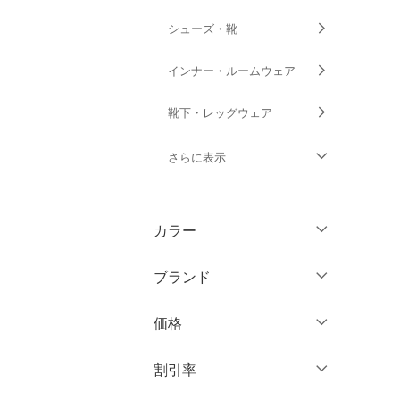
シューズ・靴
インナー・ルームウェア
靴下・レッグウェア
さらに表示
ファッション雑貨
カラー
アクセサリー・腕時計
ブランド
財布・ポーチ・ケース
ブランド一覧からさがす >
価格
帽子
円
～
円
割引率
ヘアアクセサリー