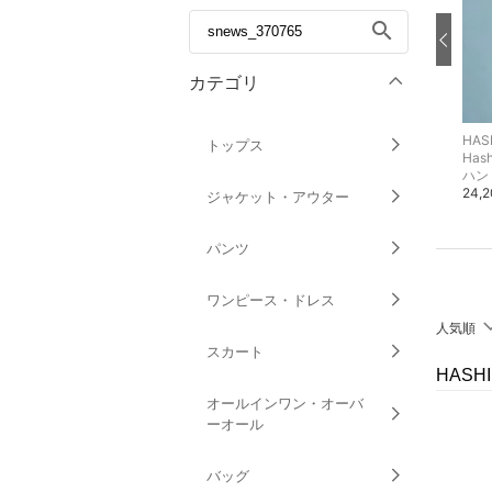
search
カテゴリ
HASHIBAMI / N+ECOLOGY
HASHIBAMI / N+ECOLOGY
トップス
Hashibami
HASHIBAMI
Hash
財布
財布
ハン
15,400円
12,100円
24,
ジャケット・アウター
パンツ
ワンピース・ドレス
人気順
スカート
HASH
オールインワン・オーバ
ーオール
バッグ