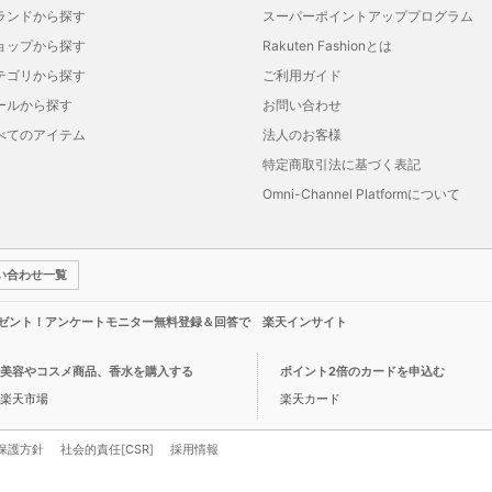
ランドから探す
スーパーポイントアッププログラム
ョップから探す
Rakuten Fashionとは
テゴリから探す
ご利用ガイド
ールから探す
お問い合わせ
べてのアイテム
法人のお客様
特定商取引法に基づく表記
Omni-Channel Platformについて
い合わせ一覧
レゼント！アンケートモニター無料登録＆回答で 楽天インサイト
美容やコスメ商品、香水を購入する
ポイント2倍のカードを申込む
楽天市場
楽天カード
保護方針
社会的責任[CSR]
採用情報