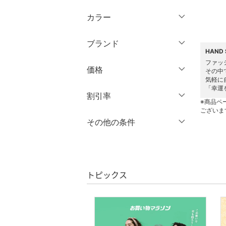
トップス
カラー
ジャケット・アウター
ブランド
パンツ
HAND
ブランド一覧からさがす >
ファッ
価格
その中
ワンピース・ドレス
気軽に
「幸運
円
～
円
割引率
スカート
※商品ペ
ございま
オールインワン・オーバ
％OFF
～
％OFF
その他の条件
絞り込み
クリア
絞り込み
ーオール
クーポン対象のみ表示
絞り込み
バッグ
スーパーDEALのみ表示
トピックス
シューズ・靴
クリア
絞り込み
インナー・ルームウェア
ファッション雑貨