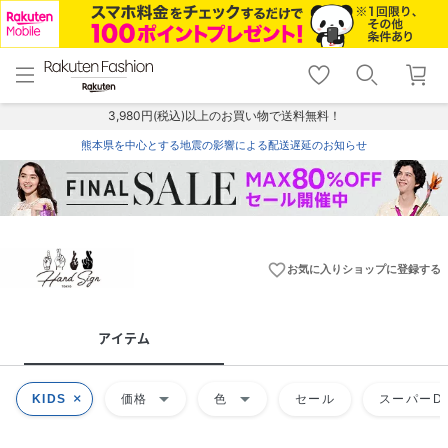
menu
home
search
favorite_border
shopping_cart
lock_outline
メニュー
トップ
検索
お気に入り
カート
ログイン
3,980円(税込)以上のお買い物で送料無料！
熊本県を中心とする地震の影響による配送遅延のお知らせ
favorite_border
お気に入りショップに登録する
アイテム
arrow_drop_down
arrow_drop_down
KIDS
価格
色
セール
スーパーDE