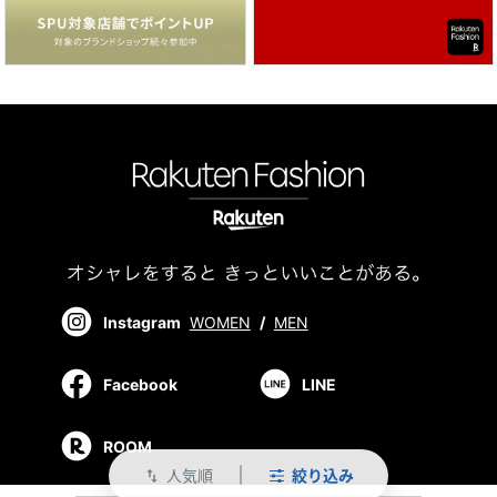
Instagram
WOMEN
/
MEN
Facebook
LINE
ROOM
人気順
絞り込み
swap_vert