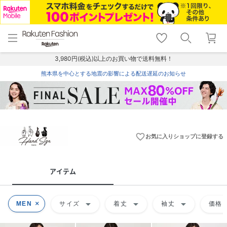
menu
home
search
favorite_border
shopping_cart
lock_outline
メニュー
トップ
検索
お気に入り
カート
ログイン
3,980円(税込)以上のお買い物で送料無料！
熊本県を中心とする地震の影響による配送遅延のお知らせ
favorite_border
お気に入りショップに登録する
アイテム
arrow_drop_down
arrow_drop_down
arrow_drop_down
ar
MEN
サイズ
着丈
袖丈
価格