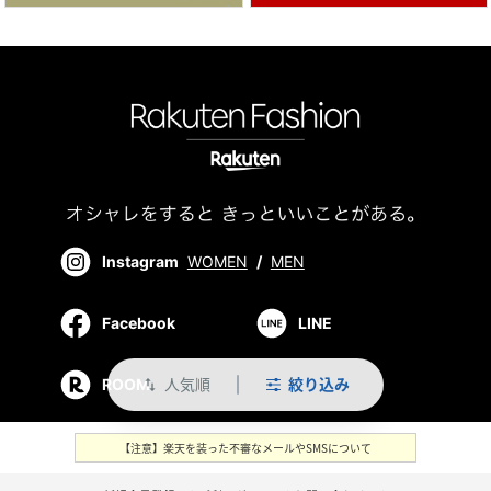
Instagram
WOMEN
/
MEN
Facebook
LINE
人気順
絞り込み
ROOM
swap_vert
【注意】楽天を装った不審なメールやSMSについて