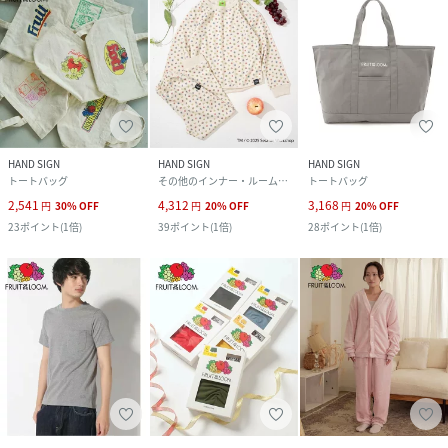
HAND SIGN
HAND SIGN
HAND SIGN
トートバッグ
その他のインナー・ルームウェア
トートバッグ
2,541
4,312
3,168
円
30
%
OFF
円
20
%
OFF
円
20
%
OFF
23
ポイント
(
1倍
)
39
ポイント
(
1倍
)
28
ポイント
(
1倍
)