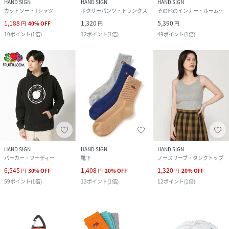
HAND SIGN
HAND SIGN
HAND SIGN
カットソー・Tシャツ
ボクサーパンツ・トランクス
その他のインナー・ルームウェア
1,188
1,320
5,390
円
40
%
OFF
円
円
10
ポイント
(
1倍
)
12
ポイント
(
1倍
)
49
ポイント
(
1倍
)
HAND SIGN
HAND SIGN
HAND SIGN
パーカー・フーディー
靴下
ノースリーブ・タンクトップ
6,545
1,408
1,320
円
30
%
OFF
円
20
%
OFF
円
20
%
OFF
59
ポイント
(
1倍
)
12
ポイント
(
1倍
)
12
ポイント
(
1倍
)