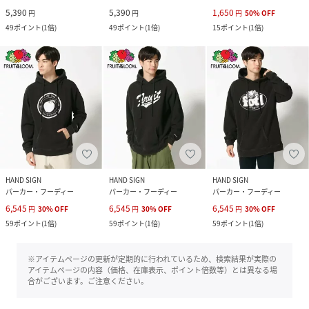
5,390
5,390
1,650
円
円
円
50
%
OFF
49
ポイント
(
1倍
)
49
ポイント
(
1倍
)
15
ポイント
(
1倍
)
HAND SIGN
HAND SIGN
HAND SIGN
パーカー・フーディー
パーカー・フーディー
パーカー・フーディー
6,545
6,545
6,545
円
30
%
OFF
円
30
%
OFF
円
30
%
OFF
59
ポイント
(
1倍
)
59
ポイント
(
1倍
)
59
ポイント
(
1倍
)
※アイテムページの更新が定期的に行われているため、検索結果が実際の
アイテムページの内容（価格、在庫表示、ポイント倍数等）とは異なる場
合がございます。ご注意ください。