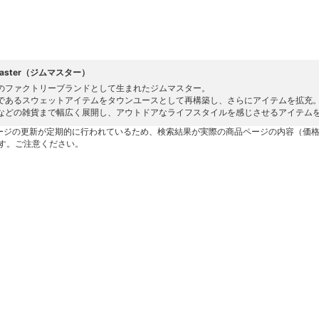
master（ジムマスター）
のファクトリーブランドとして生まれたジムマスター。
であるスウェットアイテムをタウンユースとして再構築し、さらにアイテムを拡充
などの雑貨まで幅広く展開し、アウトドアなライフスタイルを感じさせるアイテム
ージの更新が定期的に行われているため、検索結果が実際の商品ページの内容（価
す。ご注意ください。