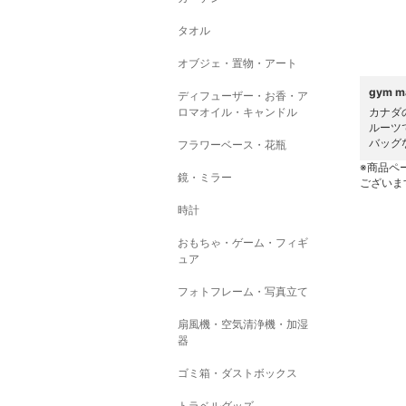
タオル
オブジェ・置物・アート
gym 
ディフューザー・お香・ア
ロマオイル・キャンドル
カナダ
ルーツ
バッグ
フラワーベース・花瓶
※商品ペ
鏡・ミラー
ございま
時計
おもちゃ・ゲーム・フィギ
ュア
フォトフレーム・写真立て
扇風機・空気清浄機・加湿
器
ゴミ箱・ダストボックス
トラベルグッズ