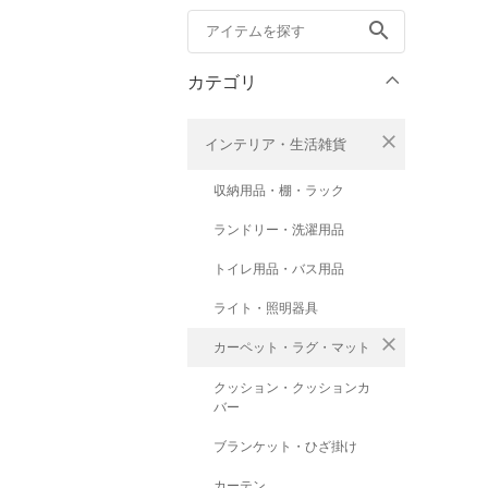
search
カテゴリ
close
インテリア・生活雑貨
収納用品・棚・ラック
ランドリー・洗濯用品
トイレ用品・バス用品
ライト・照明器具
close
カーペット・ラグ・マット
クッション・クッションカ
バー
ブランケット・ひざ掛け
カーテン