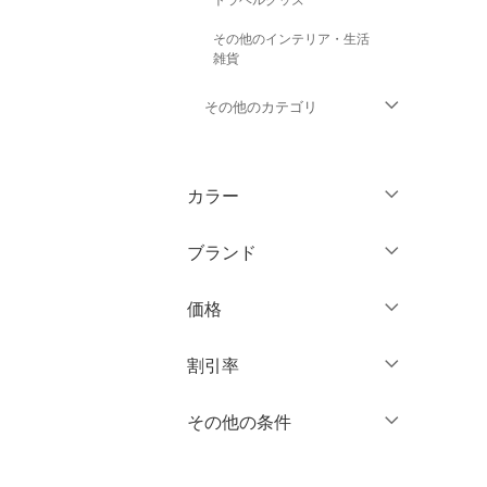
その他のインテリア・生活
雑貨
その他のカテゴリ
トップス
カラー
ジャケット・アウター
ブランド
パンツ
ブランド一覧からさがす >
価格
ワンピース・ドレス
円
～
円
割引率
スカート
オールインワン・オーバ
％OFF
～
％OFF
その他の条件
絞り込み
クリア
絞り込み
ーオール
クーポン対象のみ表示
絞り込み
バッグ