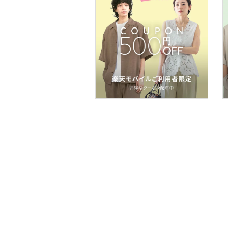
フレグランス
メイク道具・美容器具
コフレ・キット・セット
食器・調理器具・キッチ
ン用品
スマホグッズ・オーディ
オ機器
スポーツ・アウトドア用
品
文房具
ペット用品