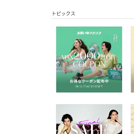
スーパーDEALのみ表示
トピックス
シューズ・靴
クリア
絞り込み
インナー・ルームウェア
靴下・レッグウェア
ファッション雑貨
アクセサリー・腕時計
財布・ポーチ・ケース
帽子
ヘアアクセサリー
マタニティウェア・ベビ
ー用品