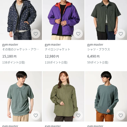
gym master
gym master
gym master
その他のジャケット・アウター
ナイロンジャケット
シャツ・ブラウス
15,180
12,980
6,490
円
円
円
138
ポイント
(
1倍
)
118
ポイント
(
1倍
)
59
ポイント
(
1倍
)
gym master
gym master
gym master