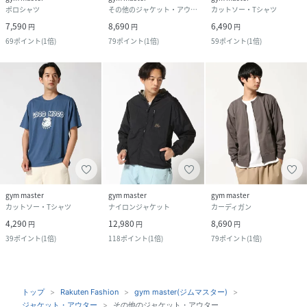
ポロシャツ
その他のジャケット・アウター
カットソー・Tシャツ
7,590
8,690
6,490
円
円
円
69
ポイント
(
1倍
)
79
ポイント
(
1倍
)
59
ポイント
(
1倍
)
gym master
gym master
gym master
カットソー・Tシャツ
ナイロンジャケット
カーディガン
4,290
12,980
8,690
円
円
円
39
ポイント
(
1倍
)
118
ポイント
(
1倍
)
79
ポイント
(
1倍
)
トップ
Rakuten Fashion
gym master(ジムマスター)
ジャケット・アウター
その他のジャケット・アウター