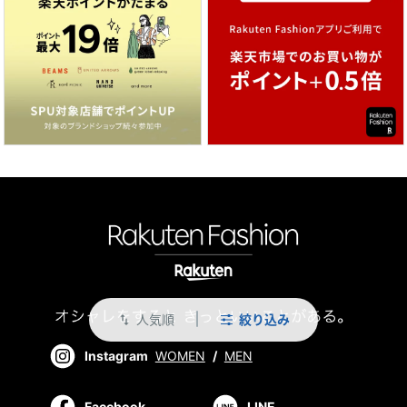
人気順
絞り込み
swap_vert
Instagram
WOMEN
/
MEN
Facebook
LINE