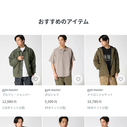
おすすめのアイテム
gym master
gym master
gym master
ブルゾン・ジャンパー
ポロシャツ
ナイロンジャケット
12,980
5,390
10,780
円
円
円
118
ポイント
(
1倍
)
49
ポイント
(
1倍
)
98
ポイント
(
1倍
)