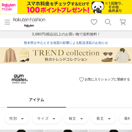
menu
home
search
favorite_border
shopping_cart
lock_outline
メニュー
トップ
検索
お気に入り
カート
ログイン
3,980円(税込)以上のお買い物で送料無料！
熊本県を中心とする地震の影響による配送遅延のお知らせ
favorite_border
お気に入りショップに登録する
アイテム
arrow_drop_down
arrow_drop_down
arrow_drop_down
arrow_drop_down
性別
サイズ
袖丈
着丈
価格