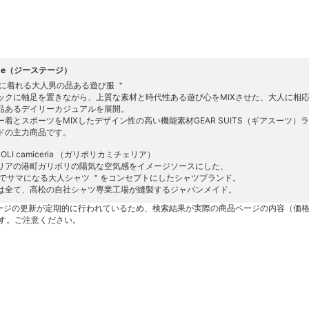
age（ジーステージ）
軽に着れる大人男の品ある遊び服 ＂
ックに軸足を置きながら、上質な素材と時代性ある遊び心をMIXさせた、大人に相
品あるデイリーカジュアルを展開。
ー着とスポーツをMIXしたデザイン性の高い機能素材GEAR SUITS（ギアスーツ）
ドの主力商品です。
IPOLI camiceria （ガリポリカミチェリア）
リアの港町ガリポリの陽気な空気感をイメージソースにした、
枚でサマになる大人シャツ ＂をコンセプトにしたシャツブランド。
は全て、高松の自社シャツ専業工場が縫製するジャパンメイド。
ージの更新が定期的に行われているため、検索結果が実際の商品ページの内容（価
す。ご注意ください。