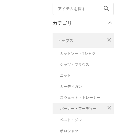
search
カテゴリ
close
トップス
カットソー・Tシャツ
シャツ・ブラウス
ニット
カーディガン
スウェット・トレーナー
close
パーカー・フーディー
ベスト・ジレ
ポロシャツ