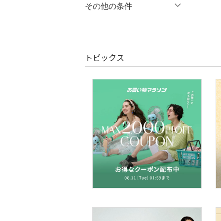
％OFF
～
％OFF
その他の条件
オールインワン・オーバ
絞り込み
ーオール
クーポン対象のみ表示
絞り込み
クリア
絞り込み
バッグ
スーパーDEALのみ表示
トピックス
シューズ・靴
クリア
絞り込み
インナー・ルームウェア
靴下・レッグウェア
ファッション雑貨
アクセサリー・腕時計
財布・ポーチ・ケース
帽子