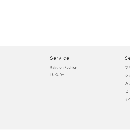
品
文房具
ペット用品
福袋・ギフト・その他
Service
S
Rakuten Fashion
ブ
LUXURY
シ
カ
セ
す