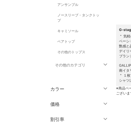
アンサンブル
ノースリーブ・タンクトッ
プ
G-st
キャミソール
＂ 気
ベーシ
ベアトップ
艶感と
デイリ
その他のトップス
ブラン
その他のカテゴリ
GALL
南イタ
＂ １
ジャケット・アウター
シャツ
カラー
※商品ペ
パンツ
ございま
価格
ワンピース・ドレス
円
～
円
割引率
スカート