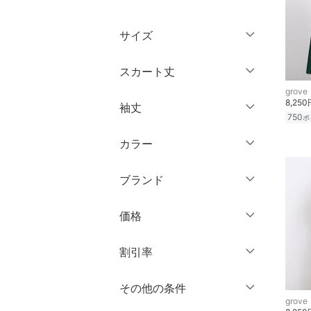
トップス
サイズ
ジャケット・アウター
ウェア（S/M/L）
スカート丈
パンツ
～XS
S
grove
8,250
袖丈
スカート
ミニ丈・ショート丈
M
L
750
ポ
膝丈・ミディ丈
XL
XXL
カラー
オールインワン・オーバ
ノースリーブ
ーオール
ミモレ丈
3XL～
フリー
半袖
ブランド
ロング丈・マキシ丈
バッグ
七分袖・五分袖
クリア
絞り込み
ブランド一覧からさがす >
価格
シューズ・靴
クリア
絞り込み
長袖
円
～
円
割引率
インナー・ルームウェア
クリア
絞り込み
％OFF
～
％OFF
その他の条件
靴下・レッグウェア
絞り込み
クリア
絞り込み
grove