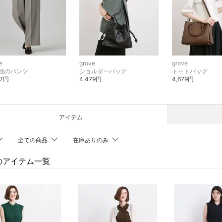
e
grove
grove
他のパンツ
ショルダーバッグ
トートバッグ
47円
4,479円
4,679円
アイテム
全ての商品
在庫ありのみ
eのアイテム一覧