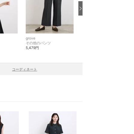
grove
grove
その他のパンツ
ブレスレット・バングル
5,479円
2,200円
コーディネート