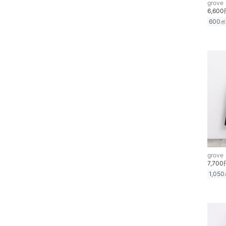
grove
6,60
600
ポ
grove
7,700
1,050