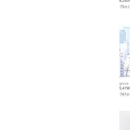
8,250
クーポン対象のみ表示
ファッション雑貨
75
絞り込み
ポイ
スーパーDEALのみ表示
アクセサリー・腕時計
クリア
絞り込み
財布・ポーチ・ケース
帽子
ヘアアクセサリー
マタニティウェア・ベビ
ー用品
grove
5,479
スーツ・フォーマル
747
ポ
水着・スイムグッズ
着物・浴衣・和装小物