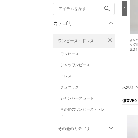
search
カテゴリ
close
grove
grove
grov
ワンピース・ドレス
シャツ・ブラウス
その他のシューズ・靴
その
4,479円
3,484円
6,0
30%OFF
ワンピース
シャツワンピース
ドレス
チュニック
人気順
ジャンパースカート
grov
その他のワンピース・ドレ
ス
その他のカテゴリ