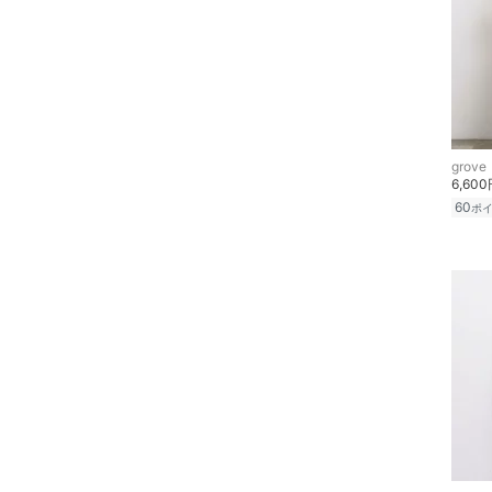
grove
6,60
60
ポ