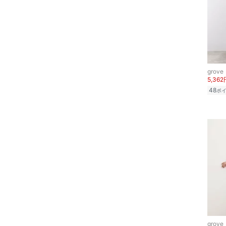
スキンケア
ベースメイク
メイクアップ
grove
ネイル
5,362
48
ポ
ボディケア・オーラルケ
ア
ヘアケア
フレグランス
メイク道具・美容器具
コフレ・キット・セット
grove
食器・調理器具・キッチ