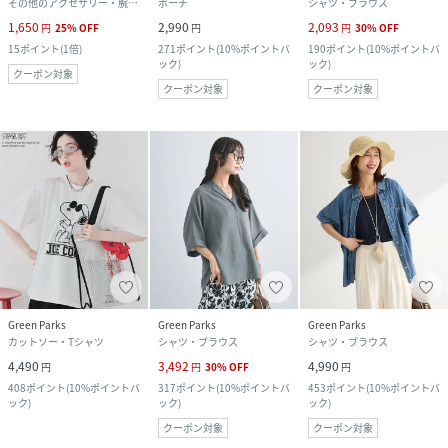
その他のアクセサリー・腕時計
ポーチ
シャツ・ブラウス
1,650
2,990
2,093
円
25
%
OFF
円
円
30
%
OFF
15
ポイント
(
1倍
)
271
ポイント
(
10%ポイントバ
190
ポイント
(
10%ポイントバ
ック
)
ック
)
クーポン対象
クーポン対象
クーポン対象
Green Parks
Green Parks
Green Parks
カットソー・Tシャツ
シャツ・ブラウス
シャツ・ブラウス
4,490
3,492
4,990
円
円
30
%
OFF
円
408
ポイント
(
10%ポイントバ
317
ポイント
(
10%ポイントバ
453
ポイント
(
10%ポイントバ
ック
)
ック
)
ック
)
クーポン対象
クーポン対象