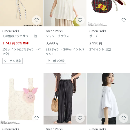
Green Parks
Green Parks
Green Parks
その他のアクセサリー・腕時計
シャツ・ブラウス
ポーチ
1,742
3,990
2,990
円
30
%
OFF
円
円
158
ポイント
(
10%ポイントバ
725
ポイント
(
20%ポイントバ
27
ポイント
(
1倍
)
ック
)
ック
)
クーポン対象
クーポン対象
Green Parks
Green Parks
Green Parks