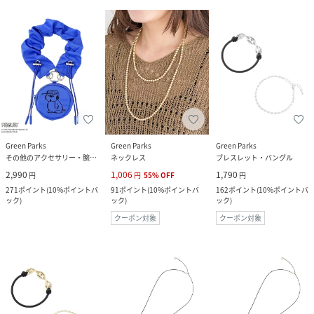
Green Parks
Green Parks
Green Parks
その他のアクセサリー・腕時計
ネックレス
ブレスレット・バングル
2,990
1,006
1,790
円
円
55
%
OFF
円
271
ポイント
(
10%ポイントバ
91
ポイント
(
10%ポイントバ
162
ポイント
(
10%ポイントバ
ック
)
ック
)
ック
)
クーポン対象
クーポン対象