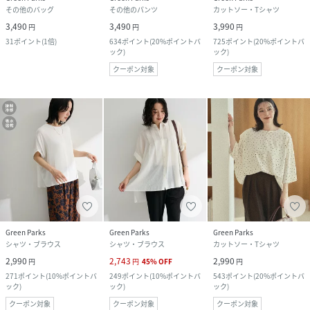
その他のバッグ
その他のパンツ
カットソー・Tシャツ
3,490
3,490
3,990
円
円
円
31
ポイント
(
1倍
)
634
ポイント
(
20%ポイントバ
725
ポイント
(
20%ポイントバ
ック
)
ック
)
クーポン対象
クーポン対象
Green Parks
Green Parks
Green Parks
シャツ・ブラウス
シャツ・ブラウス
カットソー・Tシャツ
2,990
2,743
2,990
円
円
45
%
OFF
円
271
ポイント
(
10%ポイントバ
249
ポイント
(
10%ポイントバ
543
ポイント
(
20%ポイントバ
ック
)
ック
)
ック
)
クーポン対象
クーポン対象
クーポン対象