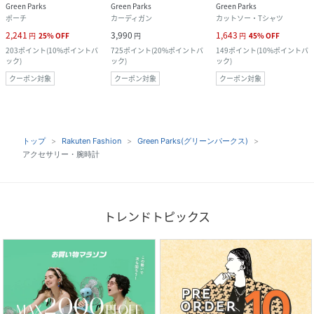
Green Parks
Green Parks
Green Parks
ポーチ
カーディガン
カットソー・Tシャツ
2,241
3,990
1,643
円
25
%
OFF
円
円
45
%
OFF
203
ポイント
(
10%ポイントバ
725
ポイント
(
20%ポイントバ
149
ポイント
(
10%ポイントバ
ック
)
ック
)
ック
)
クーポン対象
クーポン対象
クーポン対象
トップ
Rakuten Fashion
Green Parks(グリーンパークス)
アクセサリー・腕時計
トレンドトピックス