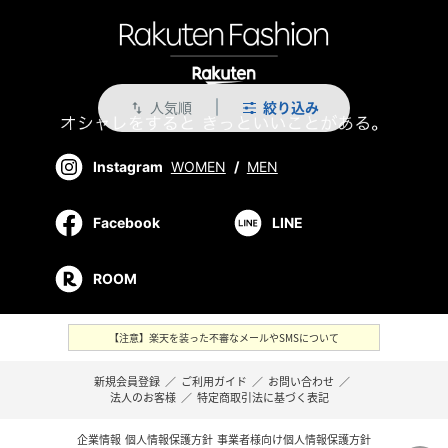
人気順
絞り込み
swap_vert
Instagram
WOMEN
/
MEN
Facebook
LINE
ROOM
【注意】楽天を装った不審なメールやSMSについて
新規会員登録
／
ご利用ガイド
／
お問い合わせ
／
法人のお客様
／
特定商取引法に基づく表記
企業情報
個人情報保護方針
事業者様向け個人情報保護方針