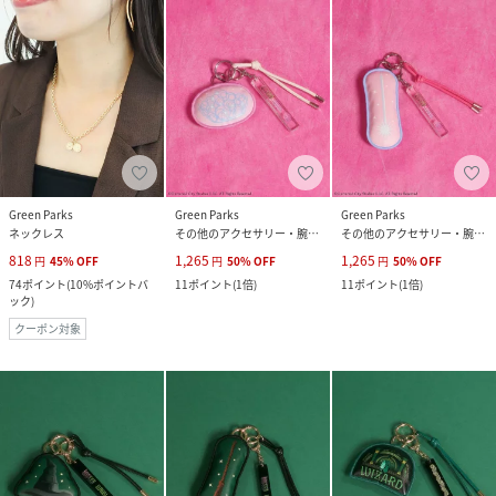
Green Parks
Green Parks
Green Parks
ネックレス
その他のアクセサリー・腕時計
その他のアクセサリー・腕時計
818
1,265
1,265
円
45
%
OFF
円
50
%
OFF
円
50
%
OFF
74
ポイント
(
10%ポイントバ
11
ポイント
(
1倍
)
11
ポイント
(
1倍
)
ック
)
クーポン対象