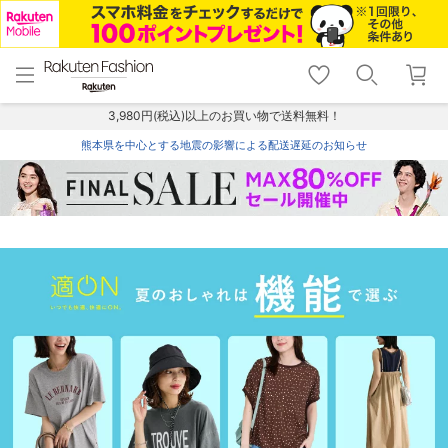
menu
home
search
favorite_border
shopping_cart
lock_outline
メニュー
トップ
検索
お気に入り
カート
ログイン
3,980円(税込)以上のお買い物で送料無料！
熊本県を中心とする地震の影響による配送遅延のお知らせ