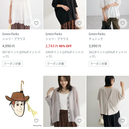
Green Parks
Green Parks
Green Parks
シャツ・ブラウス
シャツ・ブラウス
チュニック
4,990
2,743
3,990
円
円
45
%
OFF
円
907
ポイント
(
20%ポイントバ
249
ポイント
(
10%ポイントバ
362
ポイント
(
10%ポイントバ
ック
)
ック
)
ック
)
クーポン対象
クーポン対象
クーポン対象