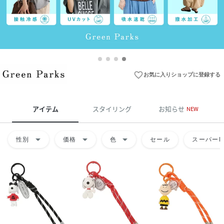
favorite_border
お気に入りショップに登録する
アイテム
スタイリング
お知らせ
NEW
arrow_drop_down
arrow_drop_down
arrow_drop_down
性別
価格
色
セール
スーパーD