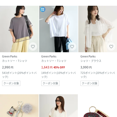
Green Parks
Green Parks
Green Parks
カットソー・Tシャツ
カットソー・Tシャツ
シャツ・ブラウス
2,990
1,643
3,990
円
円
45
%
OFF
円
543
ポイント
(
20%ポイントバ
149
ポイント
(
10%ポイントバ
725
ポイント
(
20%ポイントバ
ック
)
ック
)
ック
)
クーポン対象
クーポン対象
クーポン対象