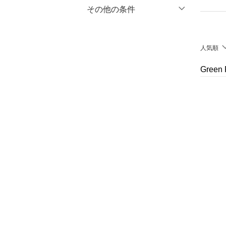
マタニティウェア・ベビ
％OFF
～
％OFF
その他の条件
絞り込み
クリア
絞り込み
ー用品
クーポン対象のみ表示
絞り込み
スーツ・フォーマル
人気順
スーパーDEALのみ表示
水着・スイムグッズ
Gree
クリア
絞り込み
着物・浴衣・和装小物
スキンケア
ベースメイク
メイクアップ
ネイル
ボディケア・オーラルケ
ア