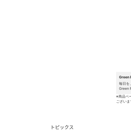
ヘアケア
フレグランス
メイク道具・美容器具
コフレ・キット・セット
食器・調理器具・キッチ
ン用品
Gree
インテリア・生活雑貨
毎日を
Gre
スマホグッズ・オーディ
※商品ペ
オ機器
ございま
スポーツ・アウトドア用
品
トピックス