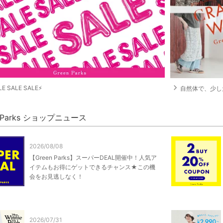
navigate_next
E SALE SALE⚡
自然体で、少しだけ特別。
n Parks ショップニュース
2026/08/08
【Green Parks】スーパーDEAL開催中！人気ア
イテムもお得にゲットできるチャンス★この機
会をお見逃しなく！
2026/07/31