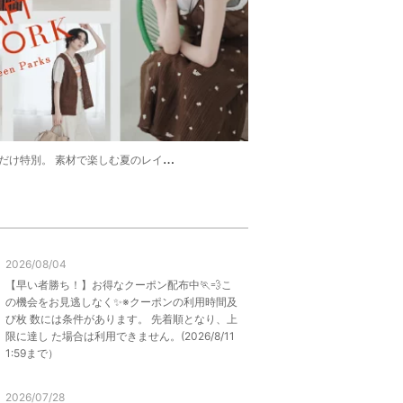
 素材で楽しむ夏のレイヤード。【 CRAFT WORK】
2026/08/04
【早い者勝ち！】お得なクーポン配布中🏃💨こ
の機会をお見逃しなく✨※クーポンの利用時間及
び枚 数には条件があります。 先着順となり、上
限に達し た場合は利用できません。(2026/8/11
1:59まで）
2026/07/28