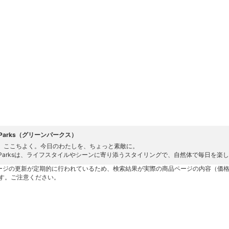
n Parks（グリーンパークス）
、ここちよく。今日のわたしを、ちょっと素敵に。
en Parksは、ライフスタイルやシーンに寄り添うスタイリングで、自然体で毎日を
ージの更新が定期的に行われているため、検索結果が実際の商品ページの内容（価
す。ご注意ください。