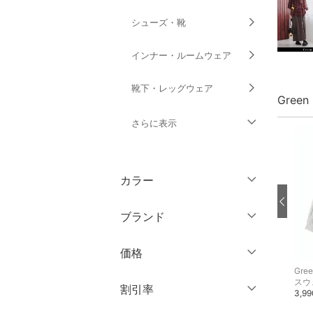
シューズ・靴
インナー・ルームウェア
靴下・レッグウェア
Green
さらに表示
ファッション雑貨
カラー
アクセサリー・腕時計
ブランド
財布・ポーチ・ケース
ブランド一覧からさがす >
価格
帽子
Green Parks
Green Parks
Gree
その他のパンツ
その他のジャケット・アウター
スウ
円
～
円
割引率
ヘアアクセサリー
5,990円
4,990円
3,9