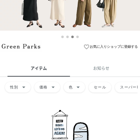
favorite_border
お気に入りショップに登録する
アイテム
お知らせ
arrow_drop_down
arrow_drop_down
arrow_drop_down
性別
価格
色
セール
スーパーD