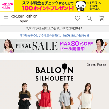
menu
home
search
favorite_border
shopping_cart
lock_outline
メニュー
トップ
検索
お気に入り
カート
ログイン
3,980円(税込)以上のお買い物で送料無料！
熊本県を中心とする地震の影響による配送遅延のお知らせ