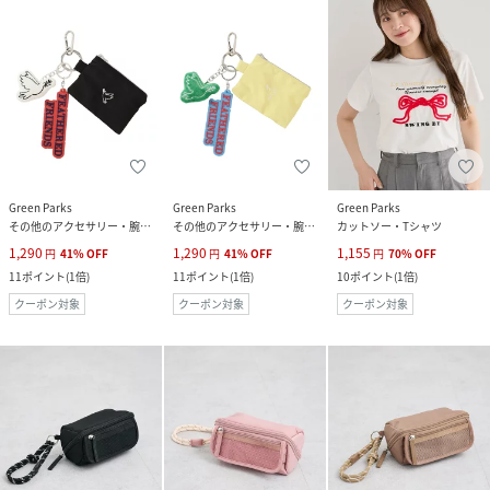
Green Parks
Green Parks
Green Parks
その他のアクセサリー・腕時計
その他のアクセサリー・腕時計
カットソー・Tシャツ
1,290
1,290
1,155
円
41
%
OFF
円
41
%
OFF
円
70
%
OFF
11
ポイント
(
1倍
)
11
ポイント
(
1倍
)
10
ポイント
(
1倍
)
クーポン対象
クーポン対象
クーポン対象