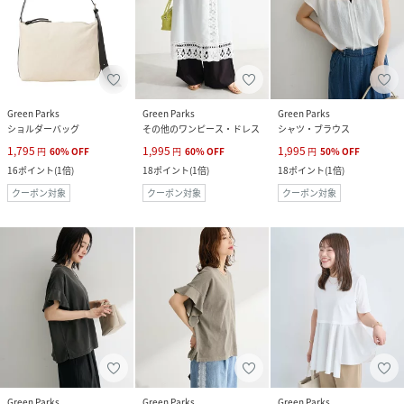
Green Parks
Green Parks
Green Parks
ショルダーバッグ
その他のワンピース・ドレス
シャツ・ブラウス
1,795
1,995
1,995
円
60
%
OFF
円
60
%
OFF
円
50
%
OFF
16
ポイント
(
1倍
)
18
ポイント
(
1倍
)
18
ポイント
(
1倍
)
クーポン対象
クーポン対象
クーポン対象
Green Parks
Green Parks
Green Parks