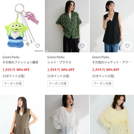
Green Parks
Green Parks
Green Parks
その他のファッション雑貨
シャツ・ブラウス
その他のジャケット・アウター
1,494
1,494
2,494
円
50
%
OFF
円
50
%
OFF
円
50
%
OFF
13
ポイント
(
1倍
)
13
ポイント
(
1倍
)
22
ポイント
(
1倍
)
クーポン対象
クーポン対象
クーポン対象