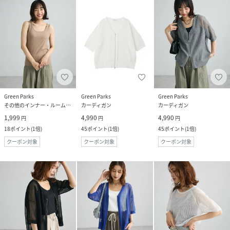
Green Parks
Green Parks
Green Parks
その他のインナー・ルームウェア
カーディガン
カーディガン
1,999
4,990
4,990
円
円
円
18
ポイント
(
1倍
)
45
ポイント
(
1倍
)
45
ポイント
(
1倍
)
クーポン対象
クーポン対象
クーポン対象