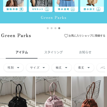
favorite_border
お気に入りショップに登録する
アイテム
スタイリング
お知らせ
arrow_drop_down
arrow_drop_down
arrow_drop_down
arrow_drop_down
性別
サイズ
袖丈
着丈
パン