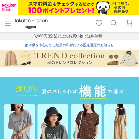
menu
home
search
favorite_border
shopping_cart
lock_outline
メニュー
トップ
検索
お気に入り
カート
ログイン
3,980円(税込)以上のお買い物で送料無料！
熊本県を中心とする地震の影響による配送遅延のお知らせ