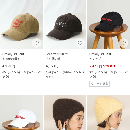
Gready Brilliant
Gready Brilliant
Gready Brilliant
その他の帽子
その他の帽子
キャップ
4,950
4,950
2,475
円
円
円
50
%
OFF
450
ポイント
(
10%ポイントバ
450
ポイント
(
10%ポイントバ
225
ポイント
(
10%ポイントバ
ック
)
ック
)
ック
)
クーポン対象