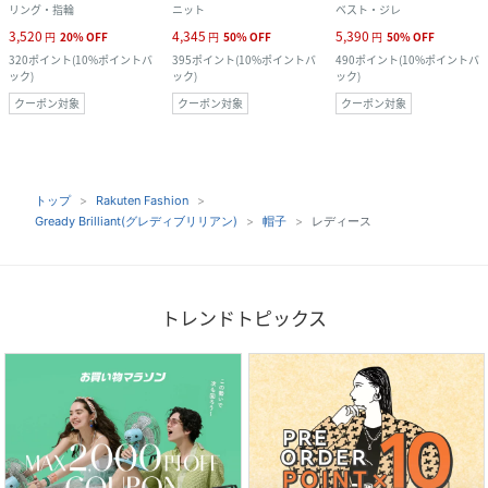
リング・指輪
ニット
ベスト・ジレ
3,520
4,345
5,390
円
20
%
OFF
円
50
%
OFF
円
50
%
OFF
320
ポイント
(
10%ポイントバ
395
ポイント
(
10%ポイントバ
490
ポイント
(
10%ポイントバ
ック
)
ック
)
ック
)
クーポン対象
クーポン対象
クーポン対象
トップ
Rakuten Fashion
Gready Brilliant(グレディブリリアン)
帽子
レディース
トレンドトピックス