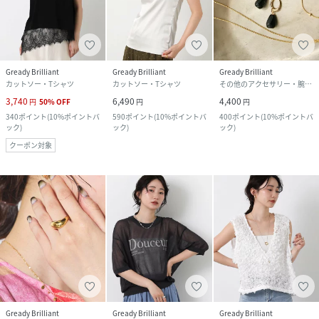
Gready Brilliant
Gready Brilliant
Gready Brilliant
カットソー・Tシャツ
カットソー・Tシャツ
その他のアクセサリー・腕時計
3,740
6,490
4,400
円
50
%
OFF
円
円
340
ポイント
(
10%ポイントバ
590
ポイント
(
10%ポイントバ
400
ポイント
(
10%ポイントバ
ック
)
ック
)
ック
)
クーポン対象
Gready Brilliant
Gready Brilliant
Gready Brilliant