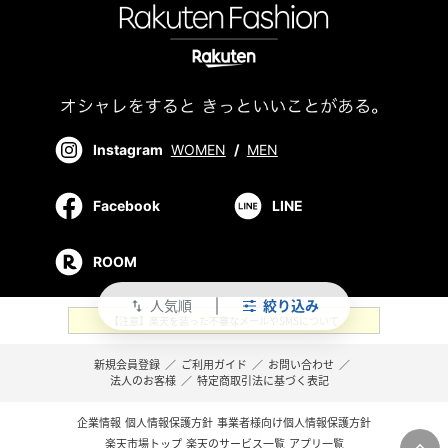
Instagram
WOMEN
/
MEN
Facebook
LINE
ROOM
人気順
絞り込み
swap_vert
【注意】楽天を装った不審なメールやSMSについて
新規会員登録
／
ご利用ガイド
／
お問い合わせ
／
法人のお客様
／
特定商取引法に基づく表記
企業情報
個人情報保護方針
事業者様向け個人情報保護方針
楽天市場トップ
楽天のサービス一覧
アプリ一覧