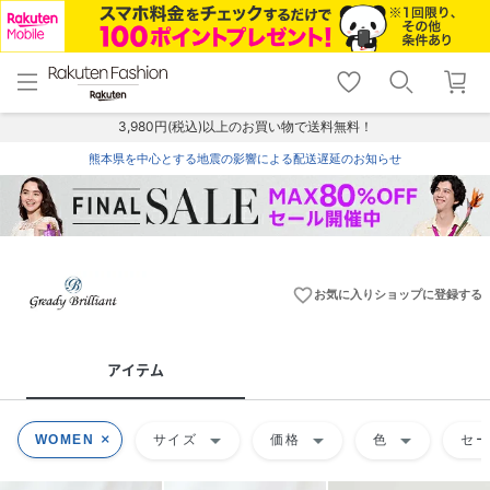
menu
home
search
favorite_border
shopping_cart
lock_outline
メニュー
トップ
検索
お気に入り
カート
ログイン
3,980円(税込)以上のお買い物で送料無料！
熊本県を中心とする地震の影響による配送遅延のお知らせ
favorite_border
お気に入りショップに登録する
アイテム
arrow_drop_down
arrow_drop_down
arrow_drop_down
WOMEN
サイズ
価格
色
セ