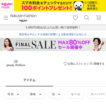
menu
home
search
favorite_border
shopping_cart
lock_outline
メニュー
トップ
検索
お気に入り
カート
ログイン
3,980円(税込)以上のお買い物で送料無料！
熊本県を中心とする地震の影響による配送遅延のお知らせ
favorite_border
お気に入りショップに登録する
アイテム
arrow_drop_down
arrow_drop_down
arrow_drop_down
性別
価格
色
セール
スーパーD