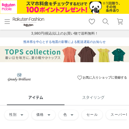
menu
home
search
favorite_border
shopping_cart
lock_outline
メニュー
トップ
検索
お気に入り
カート
ログイン
3,980円(税込)以上のお買い物で送料無料！
熊本県を中心とする地震の影響による配送遅延のお知らせ
favorite_border
お気に入りショップに登録する
アイテム
スタイリング
arrow_drop_down
arrow_drop_down
arrow_drop_down
性別
価格
色
セール
スーパーD