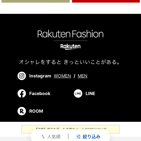
Instagram
WOMEN
/
MEN
Facebook
LINE
ROOM
【注意】楽天を装った不審なメールやSMSについて
人気順
絞り込み
swap_vert