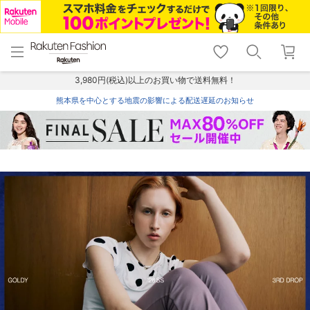
menu
home
search
favorite_border
shopping_cart
lock_outline
メニュー
トップ
検索
お気に入り
カート
ログイン
3,980円(税込)以上のお買い物で送料無料！
熊本県を中心とする地震の影響による配送遅延のお知らせ