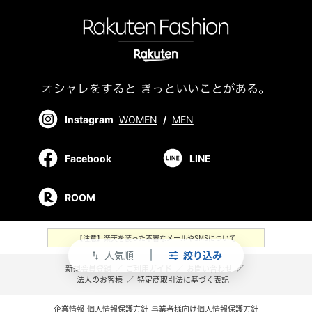
Instagram
WOMEN
/
MEN
Facebook
LINE
ROOM
【注意】楽天を装った不審なメールやSMSについて
人気順
絞り込み
swap_vert
新規会員登録
／
ご利用ガイド
／
お問い合わせ
／
法人のお客様
／
特定商取引法に基づく表記
企業情報
個人情報保護方針
事業者様向け個人情報保護方針