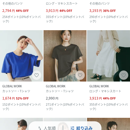
その他のパンツ
ロング・マキシスカート
その他のパンツ
2,794
3,913
3,193
円
44
%
OFF
円
44
%
OFF
円
36
%
OFF
254
ポイント
(
10%ポイントバ
355
ポイント
(
10%ポイントバ
290
ポイント
(
10%ポイントバ
ック
)
ック
)
ック
)
GLOBAL WORK
GLOBAL WORK
GLOBAL WORK
カットソー・Tシャツ
カットソー・Tシャツ
ロング・マキシスカート
1,674
2,990
3,913
円
52
%
OFF
円
円
44
%
OFF
152
ポイント
(
10%ポイントバ
271
ポイント
(
10%ポイントバ
355
ポイント
(
10%ポイントバ
ック
)
ック
)
ック
)
人気順
絞り込み
swap_vert