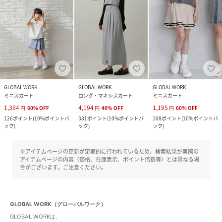
GLOBAL WORK
GLOBAL WORK
GLOBAL WORK
ミニスカート
ロング・マキシスカート
ミニスカート
1,394
4,194
1,195
円
60
%
OFF
円
40
%
OFF
円
60
%
OFF
126
ポイント
(
10%ポイントバ
381
ポイント
(
10%ポイントバ
108
ポイント
(
10%ポイントバ
ック
)
ック
)
ック
)
※アイテムページの更新が定期的に行われているため、検索結果が実際の
アイテムページの内容（価格、在庫表示、ポイント倍数等）とは異なる場
合がございます。ご注意ください。
GLOBAL WORK（グローバルワーク）
GLOBAL WORKは、