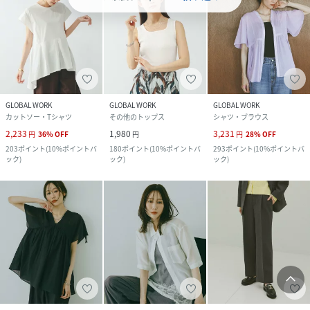
GLOBAL WORK
GLOBAL WORK
GLOBAL WORK
カットソー・Tシャツ
その他のトップス
シャツ・ブラウス
2,233
1,980
3,231
円
36
%
OFF
円
円
28
%
OFF
203
ポイント
(
10%ポイントバ
180
ポイント
(
10%ポイントバ
293
ポイント
(
10%ポイントバ
ック
)
ック
)
ック
)