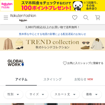
menu
home
search
favorite_border
shopping_cart
lock_outline
メニュー
トップ
検索
お気に入り
カート
ログイン
3,980円(税込)以上のお買い物で送料無料！
熊本県を中心とする地震の影響による配送遅延のお知らせ
favorite_border
お気に入りショップに登録する
アイテム
スタイリング
お知らせ
NEW
arrow_drop_down
arrow_drop_down
arrow_drop_down
arrow_drop_down
性別
サイズ
スカート丈
価格