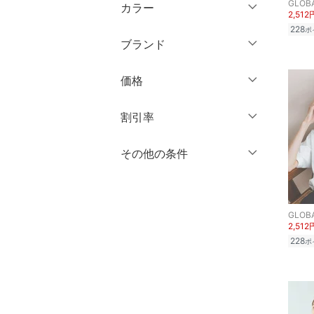
半袖
GLOB
XL
XXL
カラー
オールインワン・オーバ
ショート丈
2,512
ーオール
七分袖・五分袖
228
3XL～
フリー
ポ
ミドル丈
ブランド
長袖
バッグ
ロング丈
クリア
絞り込み
ブランド一覧からさがす >
価格
シューズ・靴
クリア
絞り込み
クリア
絞り込み
円
～
円
割引率
インナー・ルームウェア
％OFF
～
％OFF
その他の条件
靴下・レッグウェア
絞り込み
クリア
絞り込み
クーポン対象のみ表示
ファッション雑貨
絞り込み
スーパーDEALのみ表示
GLOB
アクセサリー・腕時計
2,512
クリア
絞り込み
228
ポ
財布・ポーチ・ケース
帽子