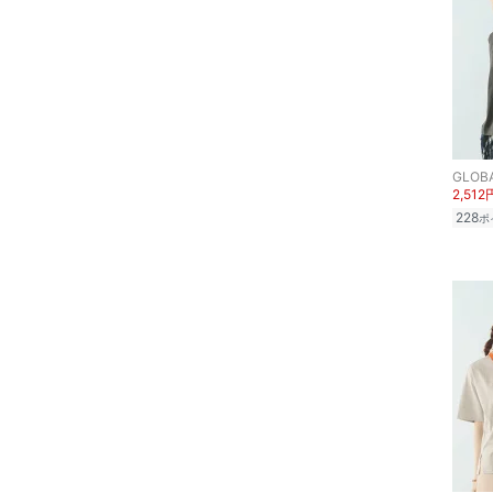
ヘアアクセサリー
マタニティウェア・ベビ
ー用品
スーツ・フォーマル
GLOB
水着・スイムグッズ
2,512
228
ポ
着物・浴衣・和装小物
スキンケア
ベースメイク
メイクアップ
ネイル
ボディケア・オーラルケ