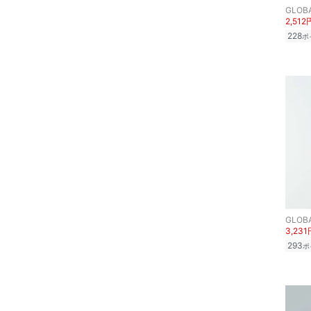
GLOB
ア
2,512
228
ポ
ヘアケア
フレグランス
メイク道具・美容器具
コフレ・キット・セット
食器・調理器具・キッチ
ン用品
GLOB
インテリア・生活雑貨
3,231
293
ポ
スマホグッズ・オーディ
オ機器
スポーツ・アウトドア用