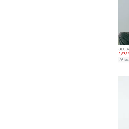
品
文房具
ペット用品
福袋・ギフト・その他
GLOB
2,873
261
ポ