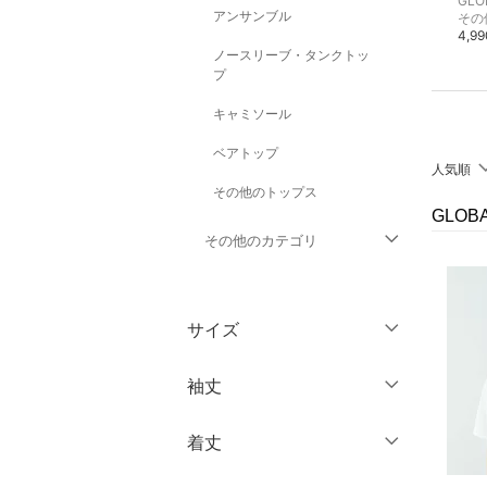
GLOBAL WORK
GLOBAL WORK
GLO
アンサンブル
レザー
シャツ・ブラウス
ロング・マキシスカート
その
4,990円
4,990円
4,9
ノースリーブ・タンクトッ
プ
キャミソール
ベアトップ
人気順
その他のトップス
GLOB
その他のカテゴリ
ジャケット・アウター
サイズ
パンツ
ウェア（S/M/L）
袖丈
ワンピース・ドレス
～XS
S
着丈
スカート
ノースリーブ
M
L