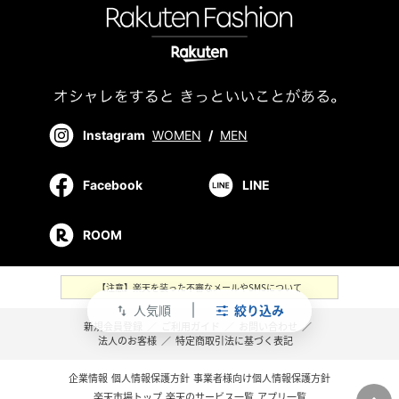
Instagram
WOMEN
/
MEN
Facebook
LINE
ROOM
【注意】楽天を装った不審なメールやSMSについて
人気順
絞り込み
swap_vert
新規会員登録
／
ご利用ガイド
／
お問い合わせ
／
法人のお客様
／
特定商取引法に基づく表記
企業情報
個人情報保護方針
事業者様向け個人情報保護方針
楽天市場トップ
楽天のサービス一覧
アプリ一覧