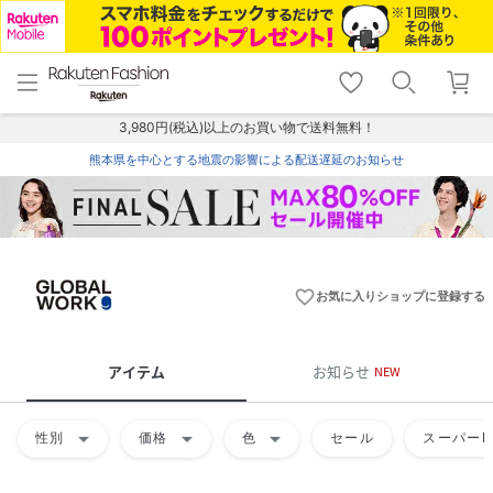
menu
home
search
favorite_border
shopping_cart
lock_outline
メニュー
トップ
検索
お気に入り
カート
ログイン
3,980円(税込)以上のお買い物で送料無料！
熊本県を中心とする地震の影響による配送遅延のお知らせ
favorite_border
お気に入りショップに登録する
アイテム
お知らせ
NEW
arrow_drop_down
arrow_drop_down
arrow_drop_down
性別
価格
色
セール
スーパーD