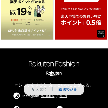
人気順
絞り込み
swap_vert
Instagram
WOMEN
/
MEN