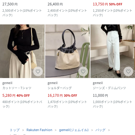
27,500
26,400
13,750
円
円
円
50
%
OFF
2,500
ポイント
(
10%ポイント
2,400
ポイント
(
10%ポイント
1,250
ポイント
(
10%ポイント
バック
)
バック
)
バック
)
gemeil
gemeil
gemeil
カットソー・Tシャツ
ショルダーバッグ
ジーンズ・デニムパンツ
5,280
16,170
11,000
円
40
%
OFF
円
30
%
OFF
円
480
ポイント
(
10%ポイントバ
1,470
ポイント
(
10%ポイント
1,000
ポイント
(
10%ポイント
ック
)
バック
)
バック
)
トップ
Rakuten Fashion
gemeil(ジェムイル)
バッグ