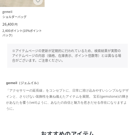
gemeil
ショルダーバッグ
26,400
円
2,400
ポイント
(
10%ポイント
バック
)
※アイテムページの更新が定期的に行われているため、検索結果が実際の
アイテムページの内容（価格、在庫表示、ポイント倍数等）とは異なる場
合がございます。ご注意ください。
gemeil（ジェムイル）
「アクセサリーの延長線」をコンセプトに、日常に溶け込みやすいシンプルなデザ
インと、さりげない装飾性を兼ね備えたアイテムを展開。 宝石(gemstone)の輝き
があなたを覆う(veil)ように、あなたの自信と魅力を惹きだせる存在になりますよ
うに。
おすすめのアイテム