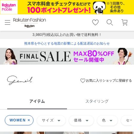
menu
home
search
favorite_border
shopping_cart
lock_outline
メニュー
トップ
検索
お気に入り
カート
ログイン
3,980円(税込)以上のお買い物で送料無料！
熊本県を中心とする地震の影響による配送遅延のお知らせ
favorite_border
お気に入りショップに登録する
アイテム
スタイリング
arrow_drop_down
arrow_drop_down
arrow_drop_down
WOMEN
サイズ
価格
色
セ