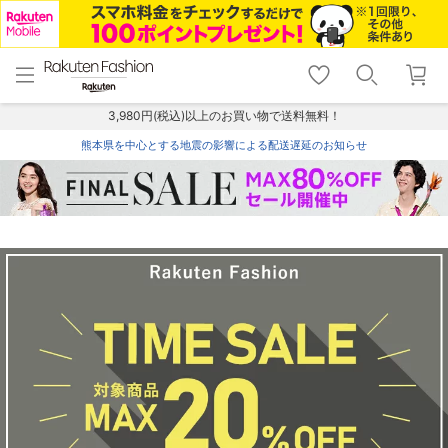
menu
home
search
favorite_border
shopping_cart
lock_outline
メニュー
トップ
検索
お気に入り
カート
ログイン
3,980円(税込)以上のお買い物で送料無料！
熊本県を中心とする地震の影響による配送遅延のお知らせ