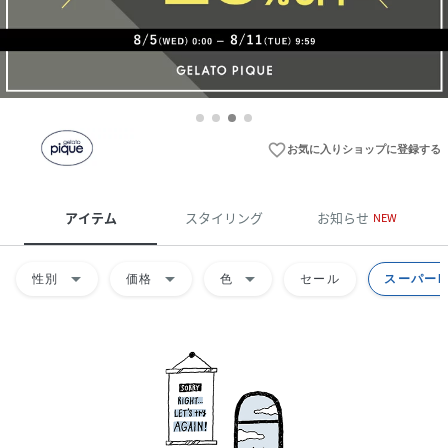
favorite_border
お気に入りショップに登録する
アイテム
スタイリング
お知らせ
NEW
arrow_drop_down
arrow_drop_down
arrow_drop_down
性別
価格
色
セール
スーパーD