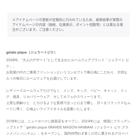
※アイテムページの更新が定期的に行われているため、検索結果が実際の
アイテムページの内容（価格、在庫表示、ポイント倍数等）とは異なる場
合がございます。ご注意ください。
gelato pique（ジェラートピケ）
2008年、“大人のデザート”として生まれたルームウェアブランド「ジェラート ピ
ケ」。
お部屋の中のご褒美ファッションというコンセプトで着心地にこだわり、大切な
人々の毎日にルームウェアをお届けしています。
レディースルームウェアだけでなく、メンズ、キッズ、ベビー、キャット、ドッ
グ、寝具、リカバリーウェア、そしてカフェのスウィーツまで。
上質な肌触りと、とろけるような質感でほっと心まで癒し、日々をリラックスなム
ードに導く、心地よいライフスタイルを提案いたします。
2018年には、ニューヨークに路面店をオープン。2024年には、韓国にフラッグシ
ップストア「gelato pique GRANDE MAISON HANNAM（ジェラート ピケ グラ
ンメゾン ハンナム）」をオープンし、国内外問わず多くの方に愛されるグローバ