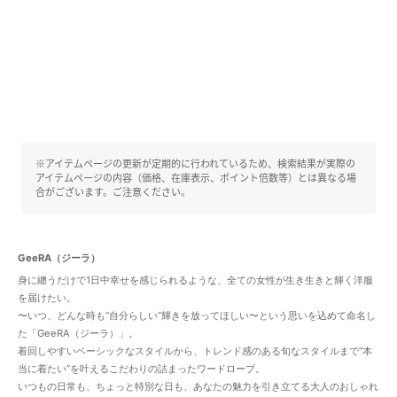
※アイテムページの更新が定期的に行われているため、検索結果が実際の
アイテムページの内容（価格、在庫表示、ポイント倍数等）とは異なる場
合がございます。ご注意ください。
GeeRA（ジーラ）
身に纏うだけで1日中幸せを感じられるような、全ての女性が生き生きと輝く洋服
を届けたい。
〜いつ、どんな時も”自分らしい”輝きを放ってほしい〜という思いを込めて命名し
た「GeeRA（ジーラ）」。
着回しやすいベーシックなスタイルから、トレンド感のある旬なスタイルまで”本
当に着たい”を叶えるこだわりの詰まったワードローブ。
いつもの日常も、ちょっと特別な日も、あなたの魅力を引き立てる大人のおしゃれ