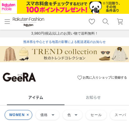
menu
home
search
favorite_border
shopping_cart
lock_outline
メニュー
トップ
検索
お気に入り
カート
ログイン
3,980円(税込)以上のお買い物で送料無料！
熊本県を中心とする地震の影響による配送遅延のお知らせ
favorite_border
お気に入りショップに登録する
アイテム
お知らせ
arrow_drop_down
arrow_drop_down
WOMEN
価格
色
セール
スーパー