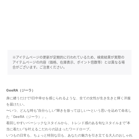
※アイテムページの更新が定期的に行われているため、検索結果が実際の
アイテムページの内容（価格、在庫表示、ポイント倍数等）とは異なる場
合がございます。ご注意ください。
GeeRA（ジーラ）
身に纏うだけで1日中幸せを感じられるような、全ての女性が生き生きと輝く洋服
を届けたい。
〜いつ、どんな時も”自分らしい”輝きを放ってほしい〜という思いを込めて命名し
た「GeeRA（ジーラ）」。
着回しやすいベーシックなスタイルから、トレンド感のある旬なスタイルまで”本
当に着たい”を叶えるこだわりの詰まったワードローブ。
いつもの日常も、ちょっと特別な日も、あなたの魅力を引き立てる大人のおしゃれ