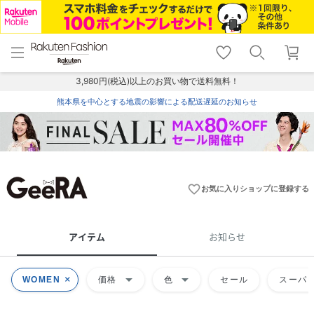
menu
home
search
favorite_border
shopping_cart
lock_outline
メニュー
トップ
検索
お気に入り
カート
ログイン
3,980円(税込)以上のお買い物で送料無料！
熊本県を中心とする地震の影響による配送遅延のお知らせ
favorite_border
お気に入りショップに登録する
アイテム
お知らせ
arrow_drop_down
arrow_drop_down
WOMEN
価格
色
セール
スーパー