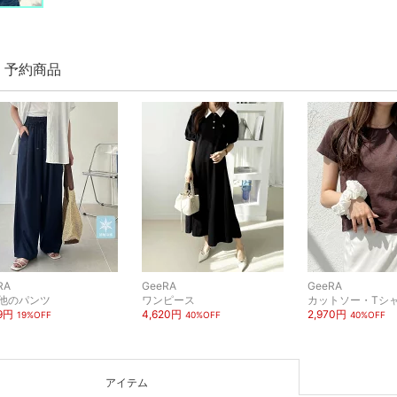
A 予約商品
RA
GeeRA
GeeRA
他のパンツ
ワンピース
カットソー・Tシ
99円
4,620円
2,970円
19%OFF
40%OFF
40%OFF
アイテム