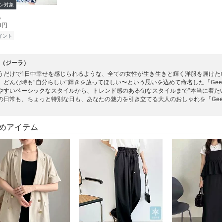
ン対象
A
90円
イント
A（ジーラ）
うだけで1日中幸せを感じられるような、全ての女性が生き生きと輝く洋服を届けた
、どんな時も”自分らしい”輝きを放ってほしい〜という思いを込めて命名した「Gee
やすいベーシックなスタイルから、トレンド感のある旬なスタイルまで”本当に着た
の日常も、ちょっと特別な日も、あなたの魅力を引き立てる大人のおしゃれを「Gee
めアイテム