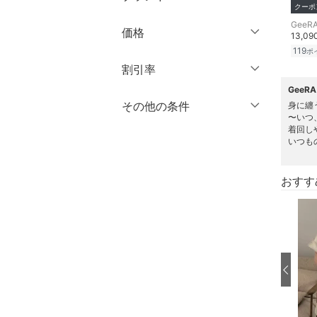
長袖
バッグ
クーポ
ロング丈
クリア
絞り込み
ブランド一覧からさがす >
GeeR
価格
13,0
シューズ・靴
クリア
絞り込み
119
クリア
絞り込み
ポ
円
～
円
割引率
インナー・ルームウェア
GeeR
％OFF
～
％OFF
その他の条件
靴下・レッグウェア
身に纏
絞り込み
クリア
絞り込み
〜いつ
着回し
クーポン対象のみ表示
ファッション雑貨
いつも
絞り込み
スーパーDEALのみ表示
アクセサリー・腕時計
おすす
クリア
絞り込み
財布・ポーチ・ケース
帽子
ヘアアクセサリー
マタニティウェア・ベビ