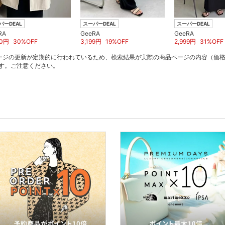
パーDEAL
スーパーDEAL
スーパーDEAL
RA
GeeRA
GeeRA
0
円
30
%OFF
3,199
円
19
%OFF
2,999
円
31
%OFF
ージの更新が定期的に行われているため、検索結果が実際の商品ページの内容（価
す。ご注意ください。