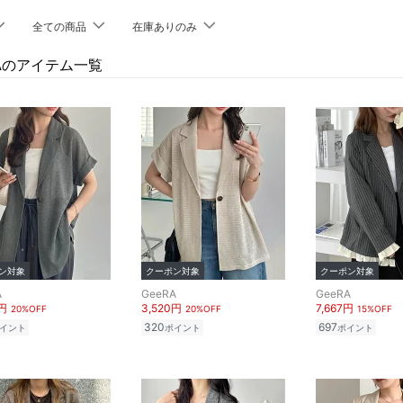
全ての商品
在庫ありのみ
RAのアイテム一覧
ン対象
クーポン対象
クーポン対象
A
GeeRA
GeeRA
0円
3,520円
7,667円
20%OFF
20%OFF
15%OFF
320
697
イント
ポイント
ポイント