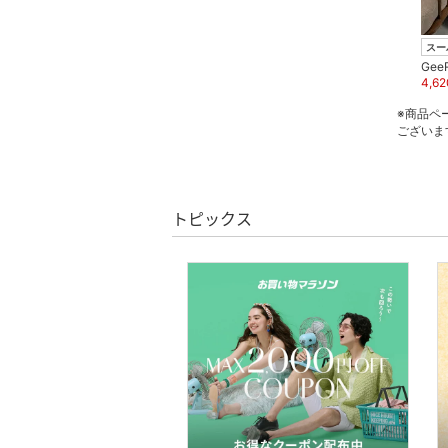
ー用品
GeeRA
スーツ・フォーマル
スーパーDEAL
スー
980
円
55
%OFF
GeeRA
Gee
2,502
円
35
%OFF
4,62
水着・スイムグッズ
※商品ペ
ございま
着物・浴衣・和装小物
スキンケア
トピックス
ベースメイク
メイクアップ
ネイル
ボディケア・オーラルケ
ア
ヘアケア