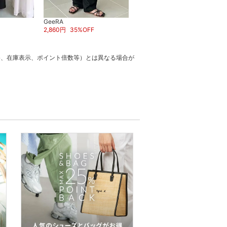
GeeRA
スーパーDEAL
2,860
円
35
%OFF
GeeRA
4,950
円
25
%OFF
格、在庫表示、ポイント倍数等）とは異なる場合が