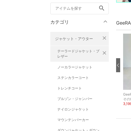
search
カテゴリ
GeeR
close
ジャケット・アウター
テーラードジャケット・ブ
close
レザー
ノーカラージャケット
ステンカラーコート
トレンチコート
GeeRA
GeeRA
Gee
ブルゾン・ジャンパー
レザー
ロング・マキシスカート
ニット
その
2,310円
6,435円
3,1
30%OFF
35%OFF
ナイロンジャケット
マウンテンパーカー
ダウンジャケット・ダウン