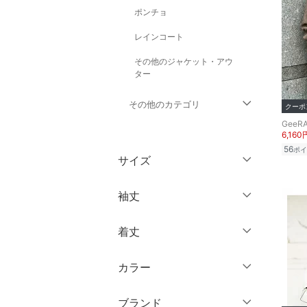
ポンチョ
レインコート
その他のジャケット・アウ
ター
その他のカテゴリ
クーポ
GeeR
6,160
トップス
56
ポイ
サイズ
パンツ
ウェア（S/M/L）
袖丈
ワンピース・ドレス
～XS
S
着丈
スカート
ノースリーブ
M
L
半袖
XL
XXL
カラー
オールインワン・オーバ
ショート丈
ーオール
七分袖・五分袖
3XL～
フリー
ミドル丈
ブランド