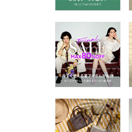
フレグランス
メイク道具・美容器具
コフレ・キット・セット
食器・調理器具・キッチ
ン用品
インテリア・生活雑貨
スマホグッズ・オーディ
オ機器
スポーツ・アウトドア用
品
文房具