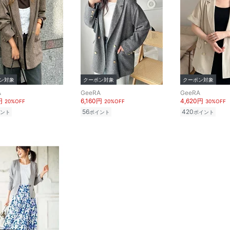
ン対象
クーポン対象
クーポン対象
A
GeeRA
GeeRA
円
6,160円
4,620円
20%OFF
20%OFF
30%OFF
56
420
ント
ポイント
ポイント